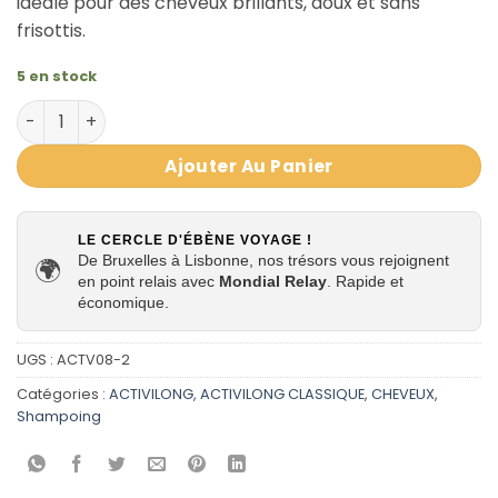
idéale pour des cheveux brillants, doux et sans
frisottis.
5 en stock
quantité de Shampooing lissant au Ricin 250ml | Activilo
Ajouter Au Panier
LE CERCLE D'ÉBÈNE VOYAGE !
De Bruxelles à Lisbonne, nos trésors vous rejoignent
🌍
en point relais avec
Mondial Relay
. Rapide et
économique.
UGS :
ACTV08-2
Catégories :
ACTIVILONG
,
ACTIVILONG CLASSIQUE
,
CHEVEUX
,
Shampoing