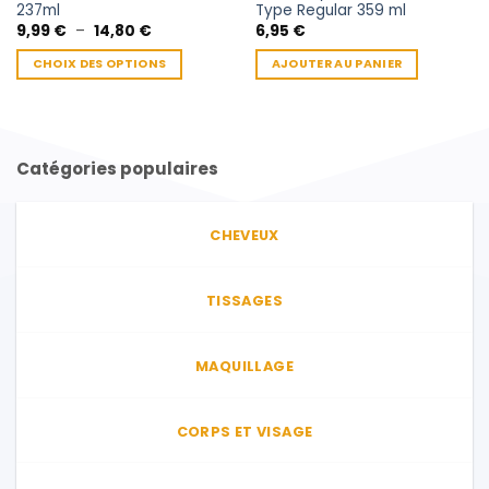
237ml
Type Regular 359 ml
Plage
9,99
€
–
14,80
€
6,95
€
de
prix :
CHOIX DES OPTIONS
AJOUTER AU PANIER
9,99 €
à
Ce
14,80 €
produit
a
plusieurs
Catégories populaires
variations.
Les
options
CHEVEUX
peuvent
être
choisies
TISSAGES
sur
la
page
MAQUILLAGE
du
produit
CORPS ET VISAGE