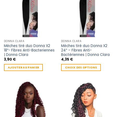
Les
Les
options
options
peuvent
peuvent
être
être
choisies
choisies
sur
sur
la
la
DONNA CLARA
DONNA CLARA
page
page
Mèches tiré duo Donna X2
Mèches tiré duo Donna X2
du
du
18″- Fibres Anti-Bacteriennes
24″ – Fibres Anti-
produit
produit
| Donna Clara
Bactériennes | Donna Clara
3,90
€
4,35
€
AJOUTER AU PANIER
CHOIX DES OPTIONS
Ce
produit
a
plusieurs
variations.
Les
options
peuvent