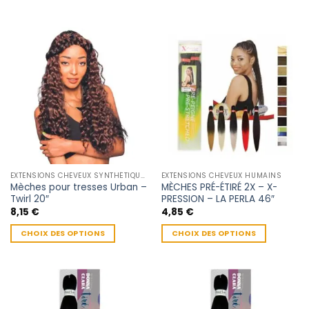
à
Ce
Ce
12,55 €
produit
produit
a
a
plusieurs
plusieurs
variations.
variations.
Les
Les
options
options
peuvent
peuvent
être
être
choisies
choisies
sur
sur
la
la
EXTENSIONS CHEVEUX SYNTHÉTIQUES
EXTENSIONS CHEVEUX HUMAINS
page
page
Mèches pour tresses Urban –
MÈCHES PRÉ-ÉTIRÉ 2X – X-
du
du
Twirl 20″
PRESSION – LA PERLA 46″
produit
produit
8,15
€
4,85
€
CHOIX DES OPTIONS
CHOIX DES OPTIONS
Ce
Ce
produit
produit
a
a
plusieurs
plusieurs
variations.
variations.