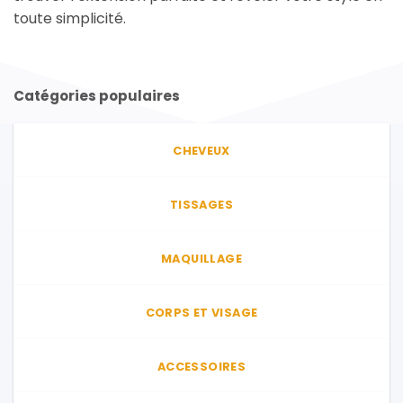
page
du
toute simplicité.
du
produit
produit
Catégories populaires
CHEVEUX
TISSAGES
MAQUILLAGE
CORPS ET VISAGE
ACCESSOIRES