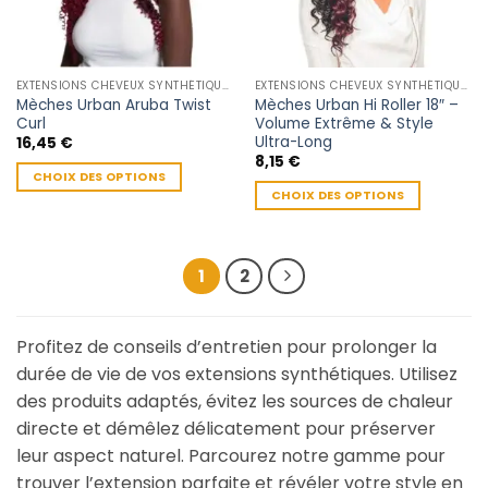
être
choisies
sur
la
EXTENSIONS CHEVEUX SYNTHÉTIQUES
EXTENSIONS CHEVEUX SYNTHÉTIQUES
page
Mèches Urban Aruba Twist
Mèches Urban Hi Roller 18″ –
du
Curl
Volume Extrême & Style
produit
Ultra-Long
16,45
€
8,15
€
CHOIX DES OPTIONS
CHOIX DES OPTIONS
Ce
Ce
produit
produit
a
a
plusieurs
1
2
plusieurs
variations.
variations.
Les
Les
options
Profitez de conseils d’entretien pour prolonger la
options
peuvent
durée de vie de vos extensions synthétiques. Utilisez
peuvent
être
des produits adaptés, évitez les sources de chaleur
être
choisies
choisies
directe et démêlez délicatement pour préserver
sur
sur
la
leur aspect naturel. Parcourez notre gamme pour
la
page
trouver l’extension parfaite et révéler votre style en