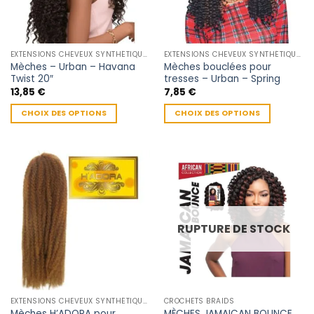
EXTENSIONS CHEVEUX SYNTHÉTIQUES
EXTENSIONS CHEVEUX SYNTHÉTIQUES
Mèches – Urban – Havana
Mèches bouclées pour
Twist 20″
tresses – Urban – Spring
13,85
€
7,85
€
CHOIX DES OPTIONS
CHOIX DES OPTIONS
Ce
Ce
produit
produit
a
a
plusieurs
plusieurs
variations.
variations.
Les
Les
options
options
RUPTURE DE STOCK
peuvent
peuvent
être
être
choisies
choisies
sur
sur
la
la
EXTENSIONS CHEVEUX SYNTHÉTIQUES
CROCHETS BRAIDS
page
page
Mèches H’ADORA pour
MÈCHES JAMAICAN BOUNCE