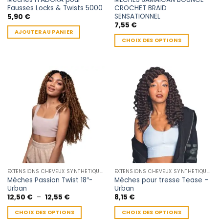
du
du
Fausses Locks & Twists 5000
CROCHET BRAID
produit
produit
SENSATIONNEL
5,90
€
7,55
€
AJOUTER AU PANIER
CHOIX DES OPTIONS
Ce
produit
a
plusieurs
variations.
Les
options
peuvent
être
choisies
sur
la
EXTENSIONS CHEVEUX SYNTHÉTIQUES
EXTENSIONS CHEVEUX SYNTHÉTIQUES
page
Mèches Passion Twist 18″-
Mèches pour tresse Tease –
du
Urban
Urban
produit
Plage
12,50
€
–
12,55
€
8,15
€
de
prix :
CHOIX DES OPTIONS
CHOIX DES OPTIONS
12,50 €