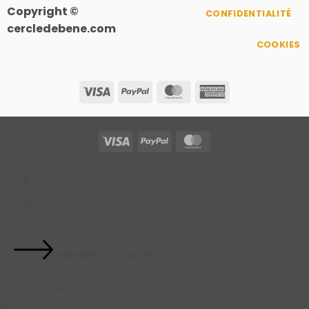
Copyright ©
CONFIDENTIALITÉ
cercledebene.com
COOKIES
Visa
PayPal
MasterCard
American
Express
Visa
PayPal
MasterCard
0
FERMER LE PANIER
Votre panier est vide
0