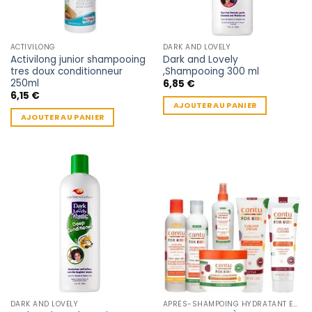
ACTIVILONG
DARK AND LOVELY
Activilong junior shampooing
Dark and Lovely
tres doux conditionneur
,Shampooing 300 ml
250ml
6,85
€
6,15
€
AJOUTER AU PANIER
AJOUTER AU PANIER
DARK AND LOVELY
APRÈS-SHAMPOING HYDRATANT ENFANT