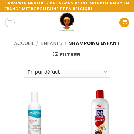
Passer
LIVRAISON GRATUITE DÈS 59€ EN POINT MONDIAL RELAY EN
FRANCE MÉTROPOLITAINE ET EN BELGIQUE.
au
contenu
ACCUEIL
/
ENFANTS
/
SHAMPOING ENFANT
FILTRER