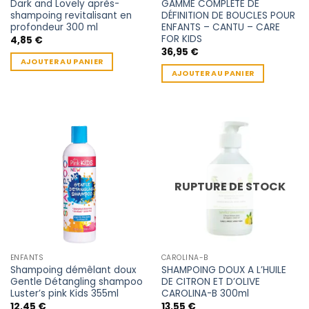
Dark and Lovely après-
GAMME COMPLÈTE DE
shampoing revitalisant en
DÉFINITION DE BOUCLES POUR
profondeur 300 ml
ENFANTS – CANTU – CARE
FOR KIDS
4,85
€
36,95
€
AJOUTER AU PANIER
AJOUTER AU PANIER
RUPTURE DE STOCK
ENFANTS
CAROLINA-B
Shampoing démêlant doux
SHAMPOING DOUX A L’HUILE
Gentle Détangling shampoo
DE CITRON ET D’OLIVE
Luster’s pink Kids 355ml
CAROLINA-B 300ml
12,45
€
13,55
€