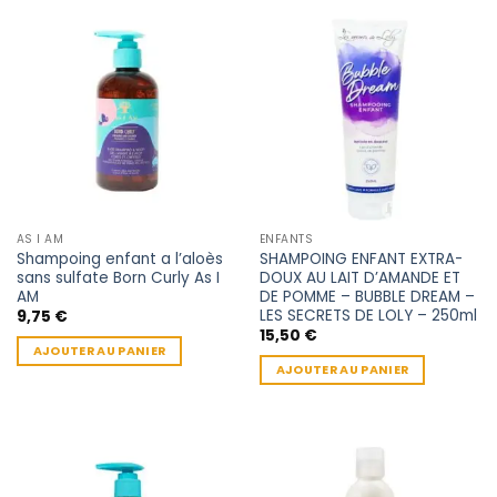
AS I AM
ENFANTS
Shampoing enfant a l’aloès
SHAMPOING ENFANT EXTRA-
sans sulfate Born Curly As I
DOUX AU LAIT D’AMANDE ET
AM
DE POMME – BUBBLE DREAM –
LES SECRETS DE LOLY – 250ml
9,75
€
15,50
€
AJOUTER AU PANIER
AJOUTER AU PANIER