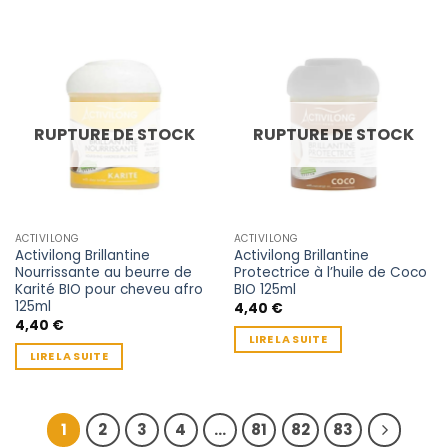
RUPTURE DE STOCK
RUPTURE DE STOCK
ACTIVILONG
ACTIVILONG
Activilong Brillantine
Activilong Brillantine
Nourrissante au beurre de
Protectrice à l’huile de Coco
Karité BIO pour cheveu afro
BIO 125ml
125ml
4,40
€
4,40
€
LIRE LA SUITE
LIRE LA SUITE
1
2
3
4
…
81
82
83