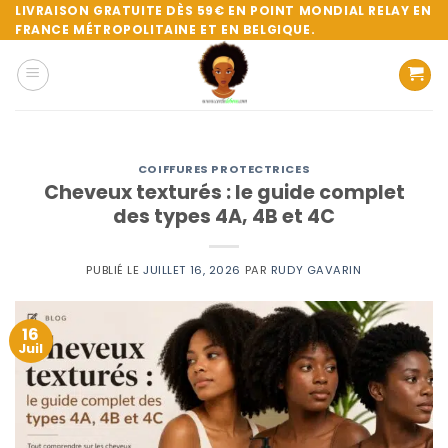
Passer
LIVRAISON GRATUITE DÈS 59€ EN POINT MONDIAL RELAY EN
FRANCE MÉTROPOLITAINE ET EN BELGIQUE.
au
contenu
COIFFURES PROTECTRICES
Cheveux texturés : le guide complet
des types 4A, 4B et 4C
PUBLIÉ LE
JUILLET 16, 2026
PAR
RUDY GAVARIN
16
Juil