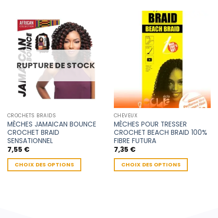
RUPTURE DE STOCK
CROCHETS BRAIDS
CHEVEUX
MÈCHES JAMAICAN BOUNCE
MÈCHES POUR TRESSER
CROCHET BRAID
CROCHET BEACH BRAID 100%
SENSATIONNEL
FIBRE FUTURA
7,55
€
7,35
€
CHOIX DES OPTIONS
CHOIX DES OPTIONS
Ce
Ce
produit
produit
a
a
plusieurs
plusieurs
variations.
variations.