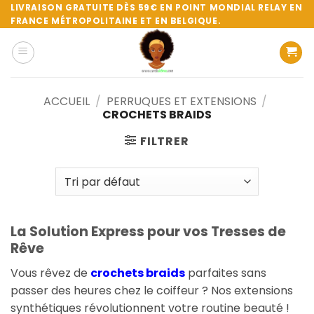
Passer
LIVRAISON GRATUITE DÈS 59€ EN POINT MONDIAL RELAY EN
FRANCE MÉTROPOLITAINE ET EN BELGIQUE.
au
contenu
ACCUEIL
/
PERRUQUES ET EXTENSIONS
/
CROCHETS BRAIDS
FILTRER
La Solution Express pour vos Tresses de
Rêve
Vous rêvez de
crochets braids
parfaites sans
passer des heures chez le coiffeur ? Nos extensions
synthétiques révolutionnent votre routine beauté !