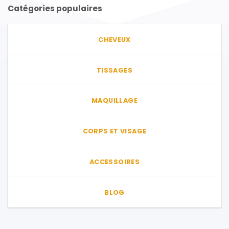
Catégories populaires
Les
Les
options
options
peuvent
peuvent
CHEVEUX
être
être
choisies
choisies
sur
sur
TISSAGES
la
la
page
page
du
du
MAQUILLAGE
produit
produit
CORPS ET VISAGE
ACCESSOIRES
BLOG