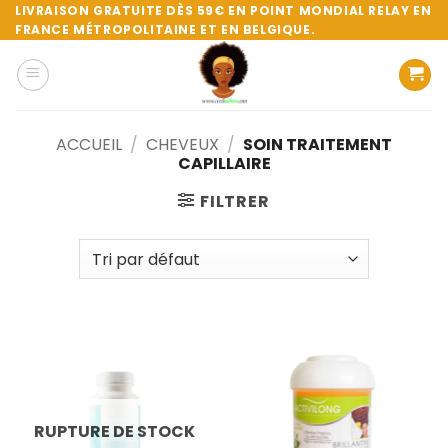
Passer
LIVRAISON GRATUITE DÈS 59€ EN POINT MONDIAL RELAY EN
FRANCE MÉTROPOLITAINE ET EN BELGIQUE.
au
contenu
ACCUEIL
/
CHEVEUX
/
SOIN TRAITEMENT
CAPILLAIRE
FILTRER
RUPTURE DE STOCK