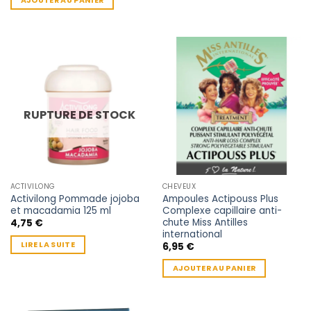
AJOUTER AU PANIER
RUPTURE DE STOCK
ACTIVILONG
CHEVEUX
Activilong Pommade jojoba
Ampoules Actipouss Plus
et macadamia 125 ml
Complexe capillaire anti-
chute Miss Antilles
4,75
€
international
LIRE LA SUITE
6,95
€
AJOUTER AU PANIER