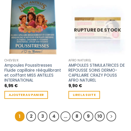
RUPTURE DE STOCK
CHEVEUX
AFRO NATUREL
Ampoules Poussitresses
AMPOULES STIMULATRICES DE
Fluide capillaire rééquilibrant
REPOUSSE SOINS DERMO-
et coiffant MISS ANTILLES
CAPILLAIRE CRAZY POUSS
INTERNATIONAL
AFRO NATUREL
6,95
€
9,90
€
AJOUTER AU PANIER
LIRE LA SUITE
1
2
3
4
…
8
9
10