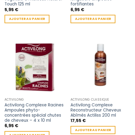
Touch 125 ml
fortifiantes
5,95
€
6,95
€
AJOUTER AU PANIER
AJOUTER AU PANIER
ACTIVILONG
ACTIVILONG CLASSIQUE
Activilong Complexe Racines
Activilong Complexe
Ampoules phyto-
Reconstructeur Cheveux
concentrées spécial chutes
Abîmés Actiliss 200 ml
de cheveux – 4 x 10 ml
17,55
€
6,95
€
AJOUTER AU PANIER