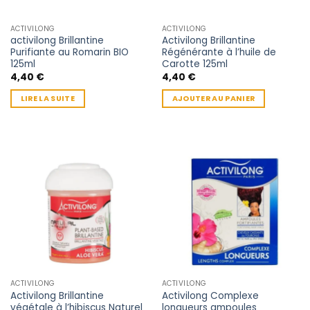
ACTIVILONG
ACTIVILONG
activilong Brillantine
Activilong Brillantine
Purifiante au Romarin BIO
Régénérante à l’huile de
125ml
Carotte 125ml
4,40
€
4,40
€
LIRE LA SUITE
AJOUTER AU PANIER
ACTIVILONG
ACTIVILONG
Activilong Brillantine
Activilong Complexe
végétale à l’hibiscus Naturel
longueurs ampoules