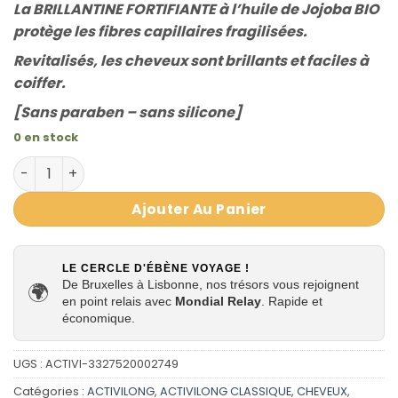
La BRILLANTINE FORTIFIANTE à l’huile de Jojoba BIO
protège les fibres capillaires fragilisées.
Revitalisés, les cheveux sont brillants et faciles à
coiffer.
[Sans paraben – sans silicone]
0 en stock
quantité de Activilong Brillantine Fortifiante à l’huile d
Ajouter Au Panier
LE CERCLE D'ÉBÈNE VOYAGE !
De Bruxelles à Lisbonne, nos trésors vous rejoignent
🌍
en point relais avec
Mondial Relay
. Rapide et
économique.
UGS :
ACTIVI-3327520002749
Catégories :
ACTIVILONG
,
ACTIVILONG CLASSIQUE
,
CHEVEUX
,