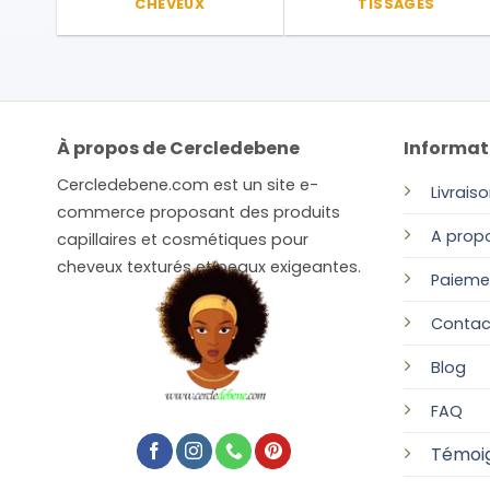
CHEVEUX
TISSAGES
À propos de Cercledebene
Informat
Cercledebene.com est un site e-
Livrais
commerce proposant des produits
A prop
capillaires et cosmétiques pour
cheveux texturés et peaux exigeantes.
Paieme
Contac
Blog
FAQ
Témoi