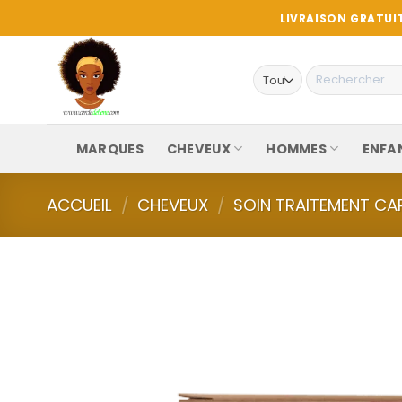
Passer
LIVRAISON GRATUIT
au
contenu
Recherche
pour :
MARQUES
CHEVEUX
HOMMES
ENFA
ACCUEIL
/
CHEVEUX
/
SOIN TRAITEMENT CAP