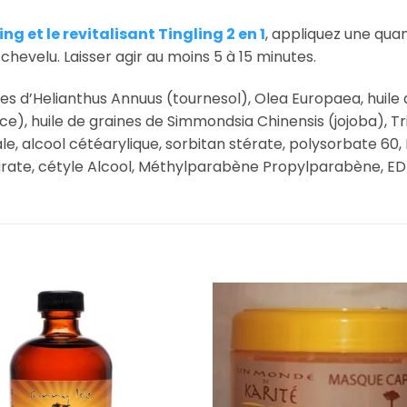
g et le revitalisant Tingling 2 en 1
, appliquez une qua
 chevelu. Laisser agir au moins 5 à 15 minutes.
ines d’Helianthus Annuus (tournesol), Olea Europaea, huile d
), huile de graines de Simmondsia Chinensis (jojoba), Tri
ale, alcool cétéarylique, sorbitan stérate, polysorbate 60, 
ate, cétyle Alcool, Méthylparabène Propylparabène, EDTA 