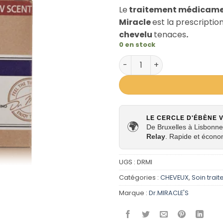
Le
traitement médicam
Miracle
est la prescripti
chevelu
tenaces
.
0 en stock
quantité de DR. Miracle'
LE CERCLE D'ÉBÈNE 
🌍
De Bruxelles à Lisbonne,
Relay
. Rapide et écono
UGS :
DRMI
Catégories :
CHEVEUX
,
Soin trait
Marque :
Dr.MIRACLE'S