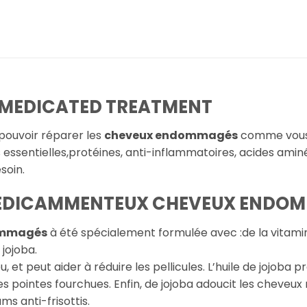
 MEDICATED TREATMENT
 pouvoir réparer les
cheveux endommagés
comme vous 
 essentielles,protéines, anti-inflammatoires, acides amin
soin.
 MÉDICAMMENTEUX CHEVEUX ENDO
ommagés
à été spécialement formulée avec :de la vitamine 
 jojoba.
, et peut aider à réduire les pellicules.
L’huile de jojoba
les pointes fourchues.
Enfin, de jojoba adoucit les cheveux
s anti-frisottis.