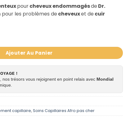
enteux
pour
cheveux endommagés
de
Dr.
on pour les problèmes de
cheveux
et de
cuir
s Traitement médicamenteux cheveux endommagé 339g
Ajouter Au Panier
VOYAGE !
 nos trésors vous rejoignent en point relais avec
Mondial
mique.
ement capillaire
,
Soins Capillaires Afro pas cher