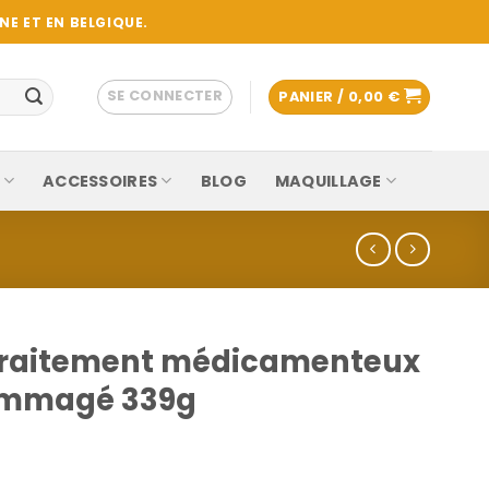
E ET EN BELGIQUE.
SE CONNECTER
PANIER /
0,00
€
ACCESSOIRES
BLOG
MAQUILLAGE
 Traitement médicamenteux
ommagé 339g