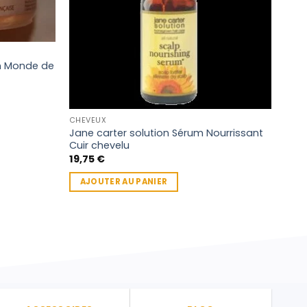
un Monde de
CHEVEUX
BRILL
Jane carter solution Sérum Nourrissant
Gel 
Cuir chevelu
pour
19,75
€
5,9
AJOUTER AU PANIER
AJ