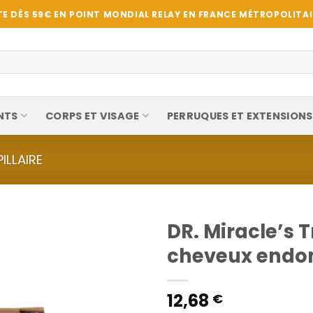
E DÈS 59€ EN POINT MONDIAL RELAY EN FRANCE MÉTROPOLITAIN
NTS
CORPS ET VISAGE
PERRUQUES ET EXTENSIONS
ILLAIRE
DR. Miracle’s
cheveux end
12,68
€