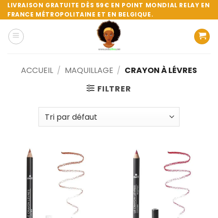
Passer
LIVRAISON GRATUITE DÈS 59€ EN POINT MONDIAL RELAY EN
FRANCE MÉTROPOLITAINE ET EN BELGIQUE.
au
contenu
ACCUEIL
/
MAQUILLAGE
/
CRAYON À LÉVRES
FILTRER