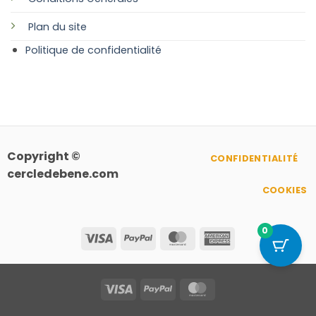
Plan
du site
Politique de confidentialité
Copyright ©
CONFIDENTIALITÉ
cercledebene.com
COOKIES
0
Visa
PayPal
MasterCard
American
Express
Visa
PayPal
MasterCard