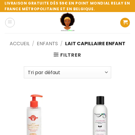
Passer
LIVRAISON GRATUITE DÈS 59€ EN POINT MONDIAL RELAY EN
FRANCE MÉTROPOLITAINE ET EN BELGIQUE.
au
contenu
ACCUEIL
/
ENFANTS
/
LAIT CAPILLAIRE ENFANT
FILTRER