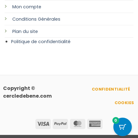
Mon compte
Conditions Générales
Plan
du site
Politique de confidentialité
Copyright ©
CONFIDENTIALITÉ
cercledebene.com
COOKIES
0
Visa
PayPal
MasterCard
American
Express