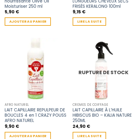
nourrissante Olive Oil
LONGUEURS CHEVEUX SECS
Moisturiser 250 ml
FRISÉS KERALONG 100ml
5,90
€
9,15
€
AJOUTER AU PANIER
LIRE LA SUITE
RUPTURE DE STOCK
AFRO NATUREL
CRÈMES DE COIFFAGE
LAIT CAPILLAIRE REPULPEUR DE
LAIT CAPILLAIRE À L’HUILE
BOUCLES 4 en 1 CRAZY POUSS
HIBISCUS BIO – KALIA NATURE
AFRO NATUREL
250ML
9,90
€
24,90
€
AJOUTER AU PANIER
LIRE LA SUITE