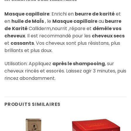
Masque capillaire
: Enrichi en
beurre de karité
et
en
huile de MaÏs
, le
Masque capillaire
au
beurre
de
Karité
Calliderm,nourrit ,répare et
démêle vos
cheveux
. Il est recommandé pour les
cheveux secs
et
cassants
. Vos cheveux sont plus résistans, plus
brillants et plus doux.
Utilisation: Appliquez
après le shampooing
, sur
cheveux rincés et essorés. Laissez agir 3 minutes, puis
rincez abondamment.
PRODUITS SIMILAIRES