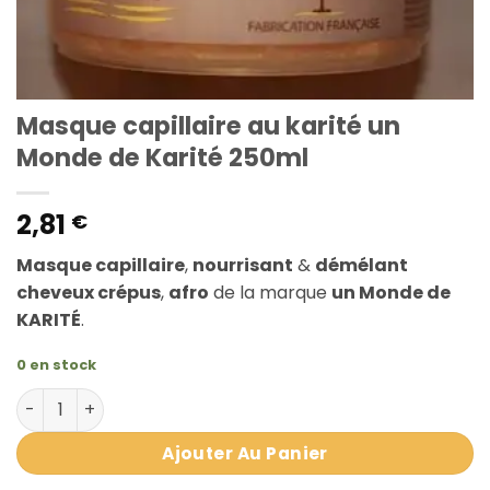
Masque capillaire au karité un
Monde de Karité 250ml
2,81
€
Masque capillaire
,
nourrisant
&
démélant
cheveux crépus
,
afro
de la marque
un Monde de
KARITÉ
.
0 en stock
quantité de Masque capillaire au karité un Monde de Ka
Ajouter Au Panier