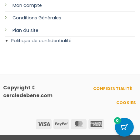
Mon compte
Conditions Générales
Plan
du site
Politique de confidentialité
Copyright ©
CONFIDENTIALITÉ
cercledebene.com
COOKIES
0
Visa
PayPal
MasterCard
American
Express