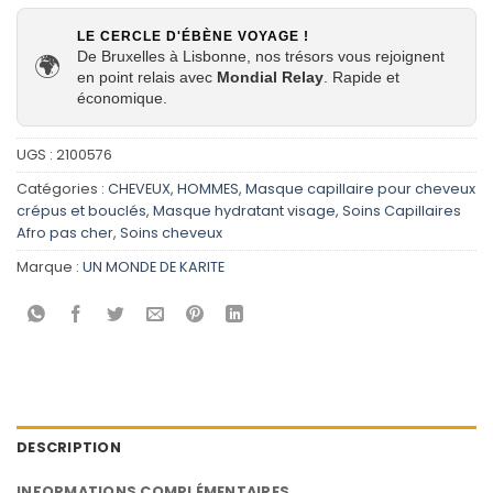
LE CERCLE D'ÉBÈNE VOYAGE !
De Bruxelles à Lisbonne, nos trésors vous rejoignent
🌍
en point relais avec
Mondial Relay
. Rapide et
économique.
UGS :
2100576
Catégories :
CHEVEUX
,
HOMMES
,
Masque capillaire pour cheveux
crépus et bouclés
,
Masque hydratant visage
,
Soins Capillaires
Afro pas cher
,
Soins cheveux
Marque :
UN MONDE DE KARITE
DESCRIPTION
INFORMATIONS COMPLÉMENTAIRES