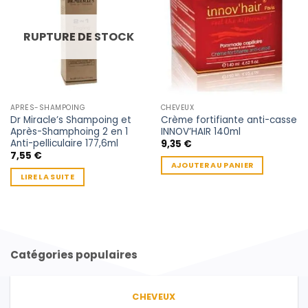
RUPTURE DE STOCK
APRÈS-SHAMPOING
CHEVEUX
Dr Miracle’s Shampoing et
Crème fortifiante anti-casse
Après-Shamphoing 2 en 1
INNOV’HAIR 140ml
Anti-pelliculaire 177,6ml
9,35
€
7,55
€
AJOUTER AU PANIER
LIRE LA SUITE
Catégories populaires
CHEVEUX