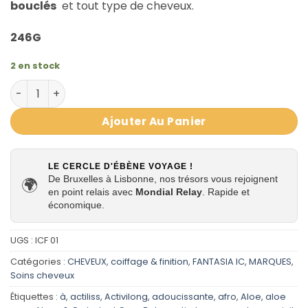
bouclés
et tout type de cheveux.
246G
2 en stock
quantité de Gel à l'Aloe Vera vitaminés avec éclat - IC 
Ajouter Au Panier
LE CERCLE D'ÉBÈNE VOYAGE !
De Bruxelles à Lisbonne, nos trésors vous rejoignent
🌍
en point relais avec
Mondial Relay
. Rapide et
économique.
UGS :
ICF 01
Catégories :
CHEVEUX
,
coiffage & finition
,
FANTASIA IC
,
MARQUES
,
Soins cheveux
Étiquettes :
à
,
actiliss
,
Activilong
,
adoucissante
,
afro
,
Aloe
,
aloe