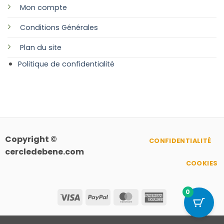
Mon compte
Conditions Générales
Plan
du site
Politique de confidentialité
Copyright ©
CONFIDENTIALITÉ
cercledebene.com
COOKIES
0
Visa
PayPal
MasterCard
American
Express