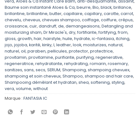
vera
,
Aloes & Ca Instant Care Balm
,
anti-desquamante
,
assainit
,
Baume soin instantané Aloes & Ca
,
beurre
,
Bio
,
black
,
brillance
,
brillantine
,
brilliantine
,
butter
,
capillaire
,
capillary
,
carotte
,
carrot
,
chevelu
,
cheveux
,
chevuex shampoo
,
coiffage
,
coiffure
,
crépus
,
croissance
,
cuir
,
dandruff
,
de
,
demangeaisons
,
Detangling and
moisturizing sham
,
Dr Miracle's
,
dry
,
fortifiante
,
fortifying
,
from
,
gloss
,
growth
,
hair
,
hairstyle
,
huile
,
hydrate
,
ic-fantasia
,
itching
,
jojo
,
jojoba
,
karité
,
kinky
,
l
,
leather
,
look
,
moisturizes
,
natural
,
naturel
,
oil
,
paraben
,
pellicules
,
protector
,
protectrice
,
provitamin
,
provitamine
,
purifiante
,
purifying
,
regenerative
,
regeneratrice
,
rehydratante
,
rehydrating
,
romarin
,
rosemary
,
sanitizes
,
sans
,
secs
,
SERUM
,
Shampoing
,
shampoing chevuex
,
shampoing et soin cheveux
,
Shampoo
,
shampoo and hair care
,
Shampooing démêlant et hydratan
,
shea
,
softening
,
styling
,
vera
,
volume
,
without
Marque :
FANTASIA IC