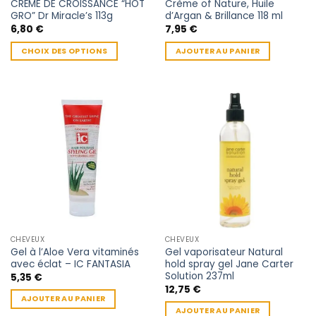
CRÈME DE CROISSANCE “HOT
Crème of Nature, Huile
GRO” Dr Miracle’s 113g
d’Argan & Brillance 118 ml
6,80
€
7,95
€
CHOIX DES OPTIONS
AJOUTER AU PANIER
Ce
produit
a
plusieurs
variations.
Les
options
peuvent
être
choisies
sur
la
CHEVEUX
CHEVEUX
page
Gel à l’Aloe Vera vitaminés
Gel vaporisateur Natural
du
avec éclat – IC FANTASIA
hold spray gel Jane Carter
produit
Solution 237ml
5,35
€
12,75
€
AJOUTER AU PANIER
AJOUTER AU PANIER