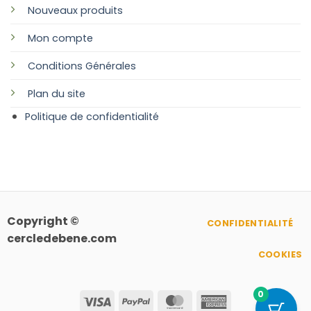
Nouveaux produits
Mon compte
Conditions Générales
Plan
du site
Politique de confidentialité
Copyright ©
CONFIDENTIALITÉ
cercledebene.com
COOKIES
0
Visa
PayPal
MasterCard
American