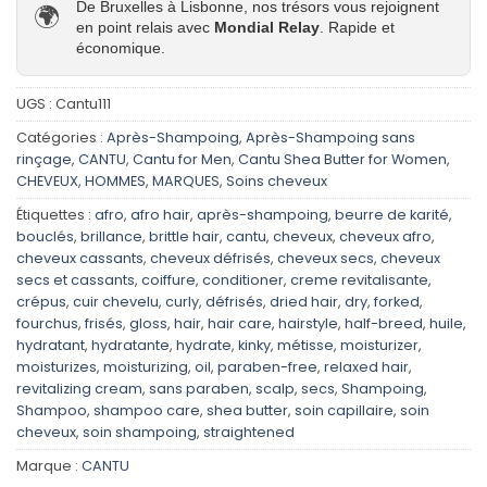
De Bruxelles à Lisbonne, nos trésors vous rejoignent
🌍
en point relais avec
Mondial Relay
. Rapide et
économique.
UGS :
Cantu111
Catégories :
Après-Shampoing
,
Après-Shampoing sans
rinçage
,
CANTU
,
Cantu for Men
,
Cantu Shea Butter for Women
,
CHEVEUX
,
HOMMES
,
MARQUES
,
Soins cheveux
Étiquettes :
afro
,
afro hair
,
après-shampoing
,
beurre de karité
,
bouclés
,
brillance
,
brittle hair
,
cantu
,
cheveux
,
cheveux afro
,
cheveux cassants
,
cheveux défrisés
,
cheveux secs
,
cheveux
secs et cassants
,
coiffure
,
conditioner
,
creme revitalisante
,
crépus
,
cuir chevelu
,
curly
,
défrisés
,
dried hair
,
dry
,
forked
,
fourchus
,
frisés
,
gloss
,
hair
,
hair care
,
hairstyle
,
half-breed
,
huile
,
hydratant
,
hydratante
,
hydrate
,
kinky
,
métisse
,
moisturizer
,
moisturizes
,
moisturizing
,
oil
,
paraben-free
,
relaxed hair
,
revitalizing cream
,
sans paraben
,
scalp
,
secs
,
Shampoing
,
Shampoo
,
shampoo care
,
shea butter
,
soin capillaire
,
soin
cheveux
,
soin shampoing
,
straightened
Marque :
CANTU