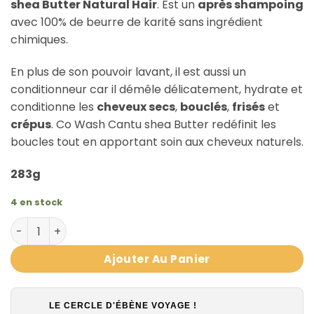
shea Butter Natural Hair
. Est un
après shampoing
avec 100% de beurre de karité sans ingrédient
chimiques.
En plus de son pouvoir lavant, il est aussi un
conditionneur car il démêle délicatement, hydrate et
conditionne les
cheveux secs
,
bouclés
,
frisés
et
crépus
. Co Wash Cantu shea Butter redéfinit les
boucles tout en apportant soin aux cheveux naturels.
283g
4 en stock
quantité de CANTU SHEA BUTTER NATURAL HAIR Conditio
Ajouter Au Panier
LE CERCLE D'ÉBÈNE VOYAGE !