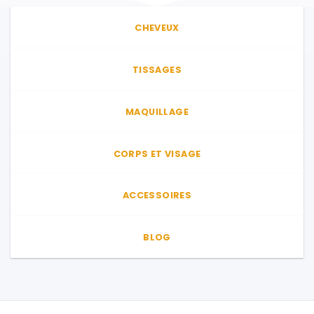
peuvent
peuvent
être
être
CHEVEUX
choisies
choisies
sur
sur
TISSAGES
la
la
page
page
du
du
MAQUILLAGE
produit
produit
CORPS ET VISAGE
ACCESSOIRES
BLOG