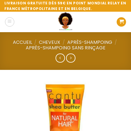
Passer
LIVRAISON GRATUITE DÈS 59€ EN POINT MONDIAL RELAY EN
FRANCE MÉTROPOLITAINE ET EN BELGIQUE.
au
contenu
ACCUEIL
/
CHEVEUX
/
APRÈS-SHAMPOING
/
APRÈS-SHAMPOING SANS RINÇAGE