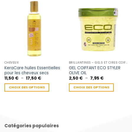
CHEVEUX
BRILLANTINES - GELS ET CIRES COIFFANTE
KeraCare huiles Essentielles
GEL COIFFANT ECO STYLER
pour les cheveux secs
OLIVE OIL
Plage
Plage
11,50
€
–
17,50
€
2,50
€
–
7,95
€
de
de
prix :
prix :
CHOIX DES OPTIONS
CHOIX DES OPTIONS
11,50 €
2,50 €
à
à
Ce
Ce
17,50 €
7,95 €
produit
produit
a
a
plusieurs
plusieurs
variations.
variations.
Les
Les
Catégories populaires
options
options