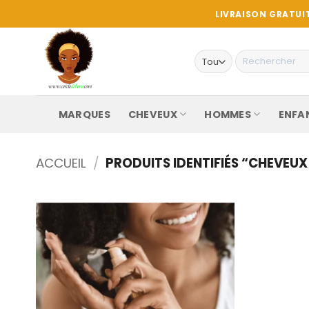
Passer
LIVRAISON GRATUIT
au
contenu
Recherche
pour :
MARQUES
CHEVEUX
HOMMES
ENFA
ACCUEIL
/
PRODUITS IDENTIFIÉS “CHEVEUX