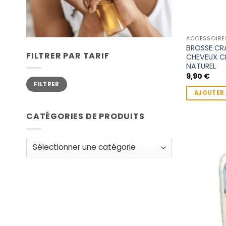
ACCESSOIRE
BROSSE CR
FILTRER PAR TARIF
CHEVEUX C
NATUREL
9,90
€
Prix
Prix
FILTRER
min
max
AJOUTER 
CATÉGORIES DE PRODUITS