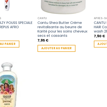
S
CANTU
APRÈS-S
AZY POUSS SPECIALE
Cantu Shea Butter Crème
CANTU 
REPUS AFRO
revitalisante au beurre de
HAIR Co
Karité pour les soins cheveux
wash 2
secs et cassants
7,90
€
7,95
€
AU PANIER
AJOUT
AJOUTER AU PANIER