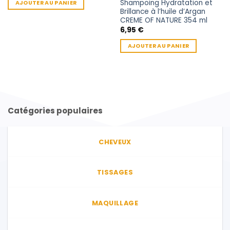
Shampoing Hydratation et
AJOUTER AU PANIER
produit
Brillance à l’huile d’Argan
CREME OF NATURE 354 ml
6,95
€
AJOUTER AU PANIER
Catégories populaires
CHEVEUX
TISSAGES
MAQUILLAGE