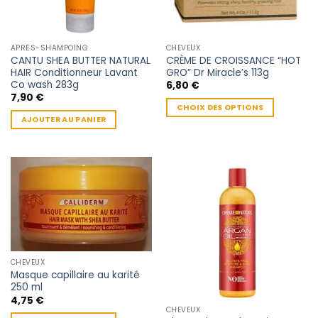
APRÈS-SHAMPOING
CHEVEUX
CANTU SHEA BUTTER NATURAL
CRÈME DE CROISSANCE “HOT
HAIR Conditionneur Lavant
GRO” Dr Miracle’s 113g
Co wash 283g
6,80
€
7,90
€
CHOIX DES OPTIONS
AJOUTER AU PANIER
Ce
produit
a
plusieurs
variations.
Les
options
peuvent
être
choisies
CHEVEUX
sur
Masque capillaire au karité
250 ml
la
4,75
€
page
CHEVEUX
du