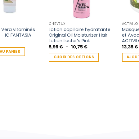
CHEVEUX
ACTIVILO
e Vera vitaminés
Lotion capillaire hydratante
Masque 
 – IC FANTASIA
Original Oil Moisturizer Hair
et Avoc
Lotion Luster’s Pink
ACTIVI
Plage
5,95
€
–
10,75
€
13,35
€
de
AU PANIER
prix :
CHOIX DES OPTIONS
AJOUT
5,95 €
à
Ce
10,75 €
produit
a
plusieurs
variations.
Les
options
peuvent
être
choisies
sur