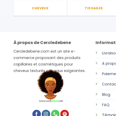
CHEVEUX
TISSAGES
À propos de Cercledebene
Informat
Cercledebene.com est un site e-
Livrais
commerce proposant des produits
A prop
capillaires et cosmétiques pour
cheveux texturés et peaux exigeantes.
Paieme
Contac
Blog
FAQ
Témoi