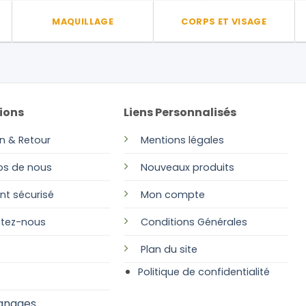
la
MAQUILLAGE
CORPS ET VISAGE
page
du
produit
ions
Liens Personnalisés
on & Retour
Mentions légales
os de nous
Nouveaux produits
nt sécurisé
Mon compte
tez-nous
Conditions Générales
Plan
du site
Politique de confidentialité
gnages