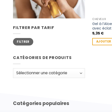
CHEVEUX
Gel à l’Alo
FILTRER PAR TARIF
avec éclat
5,35
€
Prix
Prix
AJOUTER 
FILTRER
min
max
CATÉGORIES DE PRODUITS
Catégories populaires