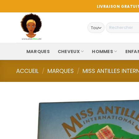
Passer
LIVRAISON GRATUIT
au
contenu
Recherche
pour :
MARQUES
CHEVEUX
HOMMES
ENFA
ACCUEIL
/
MARQUES
/
MISS ANTILLES INTE