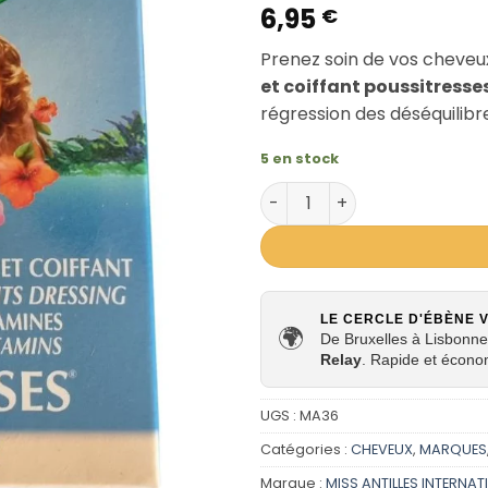
6,95
€
Prenez soin de vos cheve
et coiffant poussitresse
régression des déséquilibre
5 en stock
quantité de Ampoules Pouss
LE CERCLE D'ÉBÈNE 
🌍
De Bruxelles à Lisbonne,
Relay
. Rapide et écono
UGS :
MA36
Catégories :
CHEVEUX
,
MARQUES
Marque :
MISS ANTILLES INTERNA