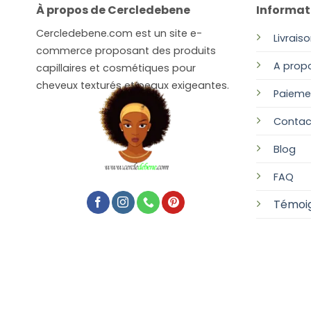
À propos de Cercledebene
Informat
du
produit
Cercledebene.com est un site e-
Livrais
commerce proposant des produits
A prop
capillaires et cosmétiques pour
cheveux texturés et peaux exigeantes.
Paieme
Contac
Blog
FAQ
Témoi