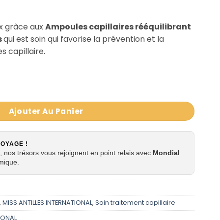
ux grâce aux
Ampoules capillaires rééquilibrant
s
qui est soin qui favorise la prévention et la
s capillaire.
itresses Fluide capillaire rééquilibrant et coiffant MISS 
Ajouter Au Panier
VOYAGE !
 nos trésors vous rejoignent en point relais avec
Mondial
mique.
,
MISS ANTILLES INTERNATIONAL
,
Soin traitement capillaire
TIONAL