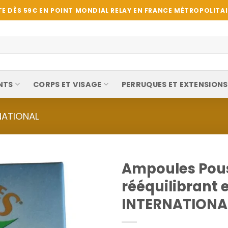
E DÈS 59€ EN POINT MONDIAL RELAY EN FRANCE MÉTROPOLITAIN
NTS
CORPS ET VISAGE
PERRUQUES ET EXTENSIONS
RNATIONAL
Ampoules Pouss
rééquilibrant 
INTERNATIONA