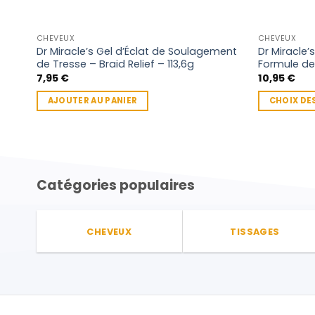
CHEVEUX
CHEVEUX
Dr Miracle’s Gel d’Éclat de Soulagement
Dr Miracle
de Tresse – Braid Relief – 113,6g
Formule de
7,95
€
10,95
€
AJOUTER AU PANIER
CHOIX DE
Ce
produit
a
plusieurs
Catégories populaires
variations.
Les
options
peuvent
CHEVEUX
TISSAGES
être
choisies
sur
la
page