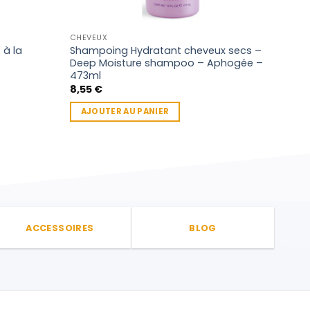
CHEVEUX
CHEV
 à la
Shampoing Hydratant cheveux secs –
Dr m
Deep Moisture shampoo – Aphogée –
Hydr
473ml
118m
8,55
€
7,5
AJOUTER AU PANIER
LI
ACCESSOIRES
BLOG