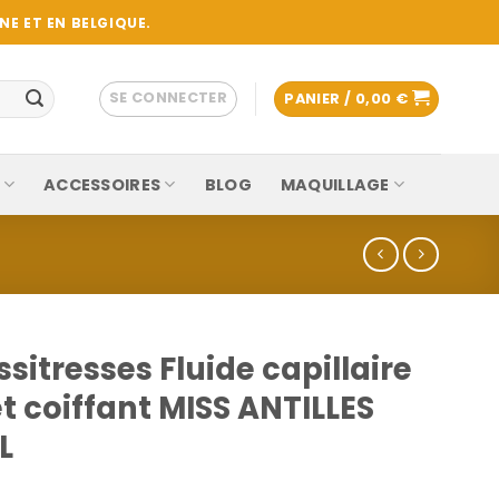
E ET EN BELGIQUE.
SE CONNECTER
PANIER /
0,00
€
ACCESSOIRES
BLOG
MAQUILLAGE
itresses Fluide capillaire
et coiffant MISS ANTILLES
L