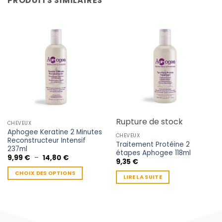
PRODUITS SIMILAIRES
Rupture de stock
CHEVEUX
Aphogee Keratine 2 Minutes
CHEVEUX
Reconstructeur Intensif
Traitement Protéine 2
237ml
étapes Aphogee 118ml
Plage
9,99
€
–
14,80
€
9,35
€
de
prix :
CHOIX DES OPTIONS
9,99 €
LIRE LA SUITE
à
Ce
14,80 €
produit
a
plusieurs