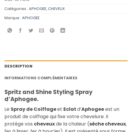
Catégories :
APHOGEE
,
CHEVEUX
Marque :
APHOGEE
DESCRIPTION
INFORMATIONS COMPLÉMENTAIRES
Spritz and Shine Styling Spray
d’Aphogee.
Le
Spray de Coiffage
et
Eclat
d’
Aphogee
est un
produit de coiffage qui fixe votre chevelure. Il
protège vos
cheveux
de la chaleur (
sèche cheveux
,
fer à lisser, fer à boucler). Il est présenté sous forme