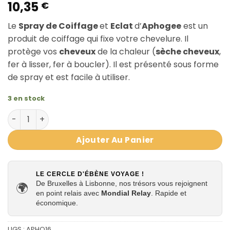
10,35
€
Le
Spray de Coiffage
et
Eclat
d’
Aphogee
est un
produit de coiffage qui fixe votre chevelure. Il
protège vos
cheveux
de la chaleur (
sèche cheveux
,
fer à lisser, fer à boucler). Il est présenté sous forme
de spray et est facile à utiliser.
3 en stock
quantité de Aphogee Spray de Coiffage et Eclat 237ml
Ajouter Au Panier
LE CERCLE D'ÉBÈNE VOYAGE !
De Bruxelles à Lisbonne, nos trésors vous rejoignent
🌍
en point relais avec
Mondial Relay
. Rapide et
économique.
UGS :
APHO16