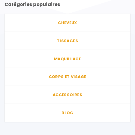
variations.
Catégories populaires
Les
options
peuvent
CHEVEUX
être
choisies
sur
TISSAGES
la
page
MAQUILLAGE
du
produit
CORPS ET VISAGE
ACCESSOIRES
BLOG