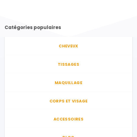
produit
a
plusieurs
variations.
Catégories populaires
Les
options
peuvent
CHEVEUX
être
choisies
sur
TISSAGES
la
page
du
MAQUILLAGE
produit
CORPS ET VISAGE
ACCESSOIRES