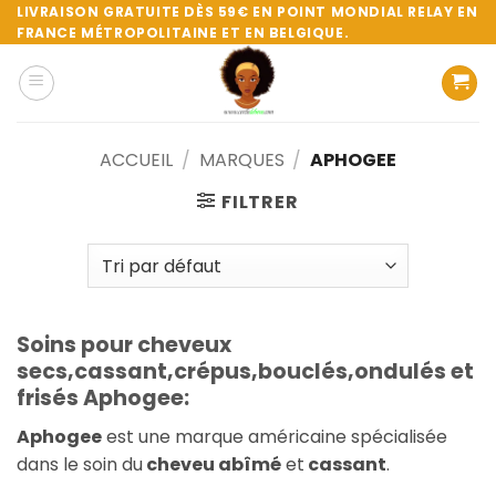
Passer
LIVRAISON GRATUITE DÈS 59€ EN POINT MONDIAL RELAY EN
FRANCE MÉTROPOLITAINE ET EN BELGIQUE.
au
contenu
ACCUEIL
/
MARQUES
/
APHOGEE
FILTRER
Soins pour cheveux
secs,cassant,crépus,bouclés,ondulés et
frisés Aphogee:
Aphogee
est une marque américaine spécialisée
dans le soin du
cheveu abîmé
et
cassant
.