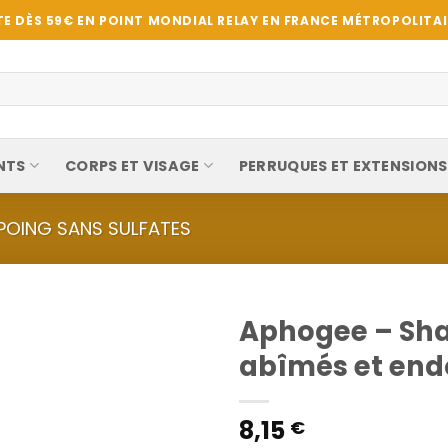
E DÈS 59€ EN POINT MONDIAL RELAY EN FRANCE MÉTROPOLITAIN
NTS
CORPS ET VISAGE
PERRUQUES ET EXTENSIONS
OING SANS SULFATES
Aphogee – Sh
abîmés et en
8,15
€