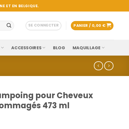
E ET EN BELGIQUE.
SE CONNECTER
PANIER /
0,00
€
ACCESSOIRES
BLOG
MAQUILLAGE
ampoing pour Cheveux
dommagés 473 ml