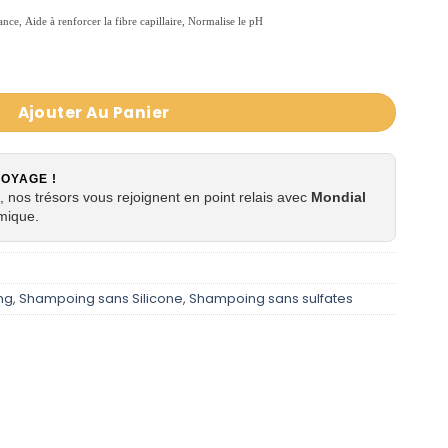
lance,
Aide à renforcer la fibre capillaire,
Normalise le pH
ampoing pour Cheveux abîmés et endommagés 473 ml
Ajouter Au Panier
VOYAGE !
 nos trésors vous rejoignent en point relais avec
Mondial
mique.
ng
,
Shampoing sans Silicone
,
Shampoing sans sulfates