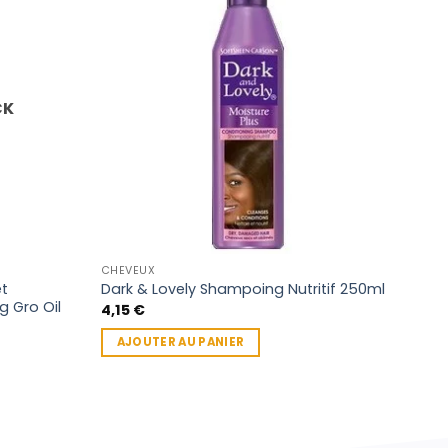
CK
CHEV
Masq
Kari
2,81
AJ
CHEVEUX
et
Dark & Lovely Shampoing Nutritif 250ml
g Gro Oil
4,15
€
AJOUTER AU PANIER