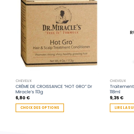
R
CHEVEUX
CHEVEUX
CRÈME DE CROISSANCE “HOT GRO” Dr
Traitement
Miracle’s 113g
118ml
6,80
€
9,35
€
CHOIX DES OPTIONS
LIRE LA SU
Ce
produit
a