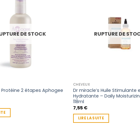
UPTURE DE STOCK
RUPTURE DE STO
CHEVEUX
 Protéine 2 étapes Aphogee
Dr miracle’s Huile Stimulante 
Hydratante – Daily Moisturizin
118ml
7,55
€
ITE
LIRE LA SUITE