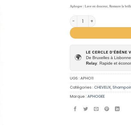
Aphogee : Lave en douceur,
Restaure la bril
quantité de Aphogee - Sh
LE CERCLE D'ÉBÈNE 
🌍
De Bruxelles à Lisbonne,
Relay
. Rapide et écono
UGS :
APHO11
Catégories :
CHEVEUX
,
Shampoi
Marque :
APHOGEE