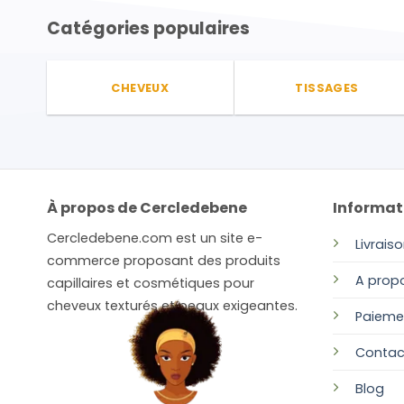
plusieurs
Catégories populaires
variations.
Les
options
peuvent
CHEVEUX
TISSAGES
être
choisies
sur
la
page
À propos de Cercledebene
Informat
du
produit
Cercledebene.com est un site e-
Livrais
commerce proposant des produits
A prop
capillaires et cosmétiques pour
cheveux texturés et peaux exigeantes.
Paieme
Contac
Blog