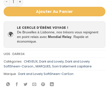
Ajouter Au Panier
LE CERCLE D'ÉBÈNE VOYAGE !
De Bruxelles à Lisbonne, nos trésors vous rejoignent
🌍
en point relais avec
Mondial Relay
. Rapide et
économique.
UGS :
DARK04
Catégories :
CHEVEUX
,
Dark and Lovely
,
Dark and Lovely
SoftSheen-Carson.
,
MARQUES
,
Soin traitement capillaire
Marque :
Dark and Lovely SoftSheen-CarSon