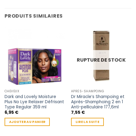
PRODUITS SIMILAIRES
RUPTURE DE STOCK
CHEVEUX
APRÈS-SHAMPOING
Dark and Lovely Moisture
Dr Miracle’s Shampoing et
Plus No Lye Relaxer Défrisant
Après-Shamphoing 2 en 1
Type Regular 359 ml
Anti-pelliculaire 177,6ml
6,95
€
7,55
€
AJOUTER AU PANIER
LIRE LA SUITE