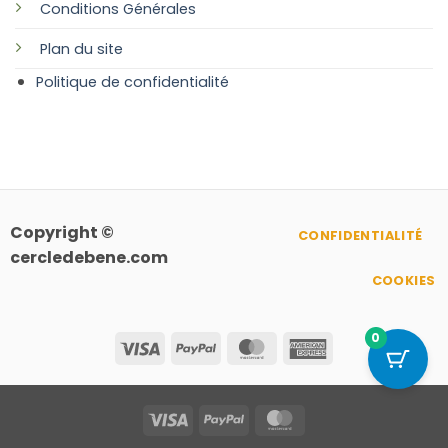
Conditions Générales
Plan
du site
Politique de confidentialité
Copyright ©
CONFIDENTIALITÉ
cercledebene.com
COOKIES
0
Visa
PayPal
MasterCard
American
Express
Visa
PayPal
MasterCard