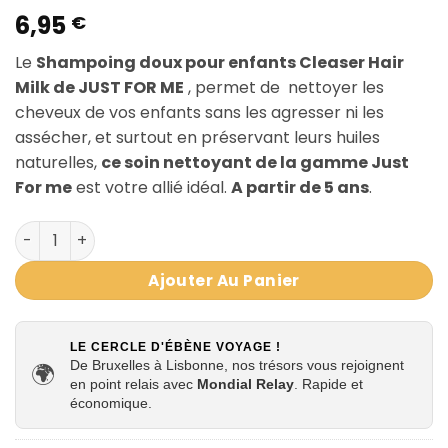
6,95
€
Le
Shampoing doux pour enfants Cleaser Hair
Milk de JUST FOR ME
, permet de nettoyer les
cheveux de vos enfants sans les agresser ni les
assécher, et surtout en préservant leurs huiles
naturelles,
ce soin nettoyant de la gamme Just
For me
est votre allié idéal.
A partir de 5 ans
.
quantité de Shampoing doux pour enfants Cleanser Hair
Ajouter Au Panier
LE CERCLE D'ÉBÈNE VOYAGE !
De Bruxelles à Lisbonne, nos trésors vous rejoignent
🌍
en point relais avec
Mondial Relay
. Rapide et
économique.