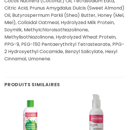
Cocos Nucifera (Coconut) Oil, Tetrasodium Edta,
Citric Acid, Prunus Amygdalus Dulcis (Sweet Almond)
Oil, Butyrospermum Parkii (Shea) Butter, Honey (Mel,
Miel), Colloidal Oatmeal, Hydrolyzed Milk Protein,
Soymilk, Methylchloroisothiazolinone,
Methylisothiazolinone, Hydrolyzed Wheat Protein,
PPG-9, PEG-150 Pentaerythrityl Tetrastearate, PPG-
2 Hydroxyethyl Cocamide, Benzyl Salicylate, Hexyl
Cinnamal, Limonene.
PRODUITS SIMILAIRES