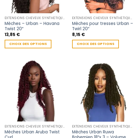
EXTENSIONS CHEVEUX SYNTHÉTIQUES
EXTENSIONS CHEVEUX SYNTHÉTIQUES
Mèches – Urban – Havana
Mèches pour tresses Urban –
Twist 20″
Twirl 20″
13,85
€
8,15
€
CHOIX DES OPTIONS
CHOIX DES OPTIONS
Ce
Ce
produit
produit
a
a
plusieurs
plusieurs
variations.
variations.
Les
Les
options
options
peuvent
peuvent
être
être
choisies
choisies
sur
sur
la
la
EXTENSIONS CHEVEUX SYNTHÉTIQUES
EXTENSIONS CHEVEUX SYNTHÉTIQUES
page
page
Mèches Urban Aruba Twist
Mèches Urban Ruwa
du
du
Curl
Bohemien 18″x 3 – Volume