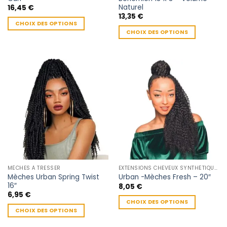
produit
produit
Naturel
16,45
€
13,35
€
CHOIX DES OPTIONS
CHOIX DES OPTIONS
Ce
Ce
produit
produit
a
a
plusieurs
plusieurs
variations.
variations.
Les
Les
options
options
peuvent
peuvent
être
être
choisies
choisies
sur
sur
la
la
page
MÈCHES À TRESSER
EXTENSIONS CHEVEUX SYNTHÉTIQUES
page
du
Mèches Urban Spring Twist
Urban -Mèches Fresh – 20″
du
produit
16″
8,05
€
produit
6,95
€
CHOIX DES OPTIONS
CHOIX DES OPTIONS
Ce
Ce
produit