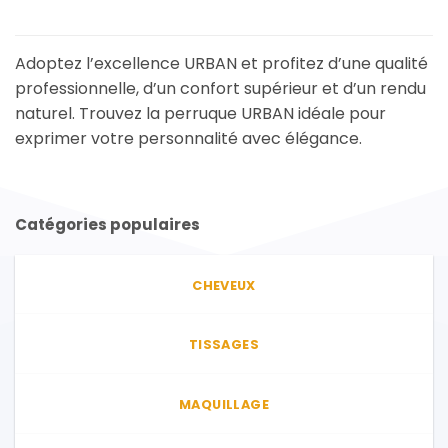
produit
a
a
plusieurs
plusieurs
variations.
Adoptez l’excellence URBAN et profitez d’une qualité
variations.
Les
professionnelle, d’un confort supérieur et d’un rendu
Les
options
naturel. Trouvez la perruque URBAN idéale pour
options
peuvent
exprimer votre personnalité avec élégance.
peuvent
être
être
choisies
choisies
sur
sur
la
la
Catégories populaires
page
page
du
du
produit
produit
CHEVEUX
TISSAGES
MAQUILLAGE