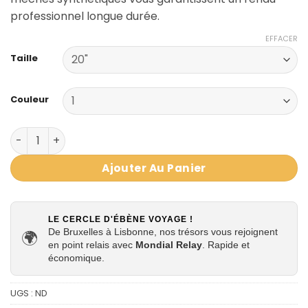
professionnel longue durée.
EFFACER
Taille
Couleur
quantité de Mèches Urban Aruba Twist Curl
Ajouter Au Panier
LE CERCLE D'ÉBÈNE VOYAGE !
De Bruxelles à Lisbonne, nos trésors vous rejoignent
🌍
en point relais avec
Mondial Relay
. Rapide et
économique.
UGS :
ND