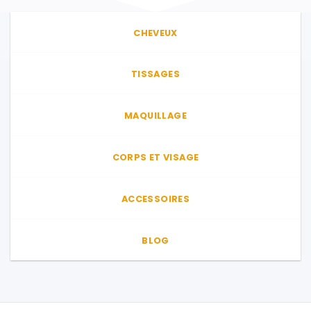
Les
options
CHEVEUX
peuvent
être
choisies
TISSAGES
sur
la
page
MAQUILLAGE
du
produit
CORPS ET VISAGE
ACCESSOIRES
BLOG