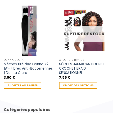
RUPTURE DE STOCK
DONNA CLARA
CROCHETS BRAIDS
Mèches tiré duo Donna X2
MÈCHES JAMAICAN BOUNCE
18″- Fibres Anti-Bacteriennes
CROCHET BRAID
| Donna Clara
SENSATIONNEL
3,90
€
7,55
€
AJOUTER AU PANIER
CHOIX DES OPTIONS
Ce
produit
a
plusieurs
Catégories populaires
variations.