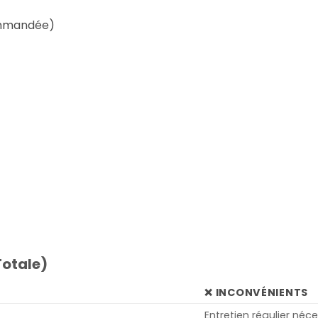
commandée)
Totale)
❌ INCONVÉNIENTS
Entretien régulier néc