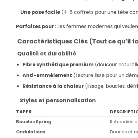
–
Une pose facile
(4-6 coffrets pour une tête co
Parfaites pour
: Les femmes modernes qui veulen
Caractéristiques Clés
(Tout ce qu’il f
Qualité et durabilité
Fibre synthétique premium
(douceur naturell
Anti-emmêlement
(texture lisse pour un démê
Résistance à la chaleur
(lissage, boucles, défr
Styles et personnalisation
TAPER
DESCRIPTI
Boucles Spring
Rebondies 
Ondulations
Douces et na