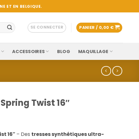
E ET EN BELGIQUE.
SE CONNECTER
PANIER /
0,00
€
ACCESSOIRES
BLOG
MAQUILLAGE
Spring Twist 16″
st 16″
– Des
tresses synthétiques ultra-