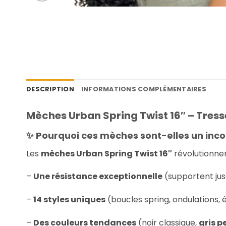
DESCRIPTION
INFORMATIONS COMPLÉMENTAIRES
Mèches Urban Spring Twist 16″ – Tres
✨ Pourquoi ces mèches sont-elles un inc
Les
mèches Urban Spring Twist 16″
révolutionnen
–
Une résistance exceptionnelle
(supportent ju
–
14 styles uniques
(boucles spring, ondulations, 
–
Des couleurs tendances
(noir classique,
gris p