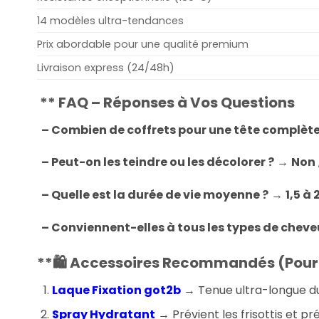
14 modèles ultra-tendances
Prix ​​abordable pour une qualité premium
Livraison express (24/48h)
**
FAQ – Réponses à Vos Questions
– Combien de coffrets pour une tête complète
– Peut-on les teindre ou les décolorer ?
→
Non
– Quelle est la durée de vie moyenne ?
→
1,5 à 
– Conviennent-elles à tous les types de cheve
**🛍️
Accessoires Recommandés (Pour u
Laque Fixation got2b
→ Tenue ultra-longue du
Spray Hydratant
→ Prévient les frisottis et pr