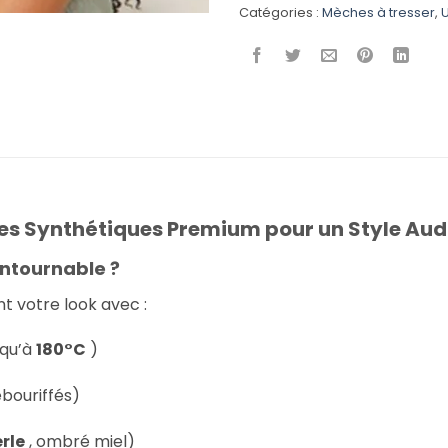
Catégories :
Mèches à tresser
,
ses Synthétiques Premium pour un Style Au
ontournable ?
t votre look avec :
squ’à
180°C
)
ébouriffés)
erle
, ombré miel)