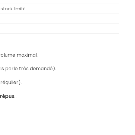
stock limité
volume maximal.
ris perle très demandé).
égulier).
 crépus
.