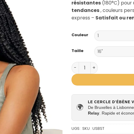
résistantes
(180°C) pour
tendances
, couleurs per
express –
Satisfait ou r
Couleur
Taille
quantité de Mèches Urban S
LE CERCLE D'ÉBÈNE 
🌍
De Bruxelles à Lisbonne,
Relay
. Rapide et écono
UGS :
SKU : USBST