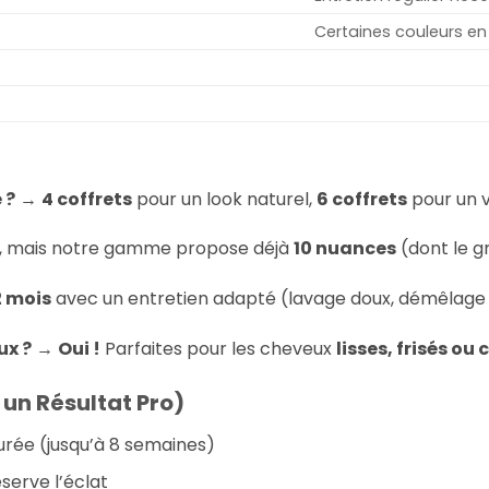
Certaines couleurs en 
 ?
→
4 coffrets
pour un look naturel,
6 coffrets
pour un 
, mais notre gamme propose déjà
10 nuances
(dont le g
2 mois
avec un entretien adapté (lavage doux, démêlage r
ux ?
→
Oui !
Parfaites pour les cheveux
lisses, frisés ou
n Résultat Pro)
rée (jusqu’à 8 semaines)
éserve l’éclat