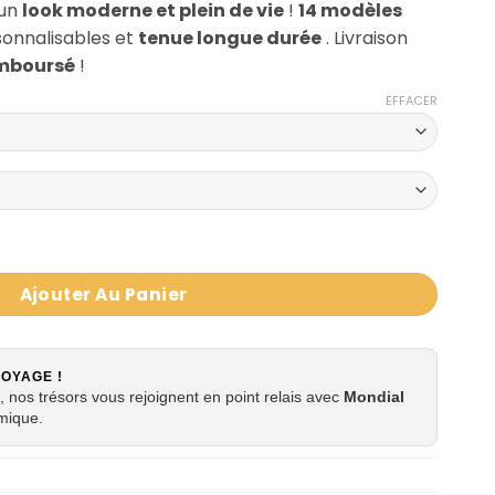
 un
look moderne et plein de vie
!
14 modèles
sonnalisables et
tenue longue durée
. Livraison
emboursé
!
EFFACER
pring Twist 16"
Ajouter Au Panier
VOYAGE !
 nos trésors vous rejoignent en point relais avec
Mondial
mique.