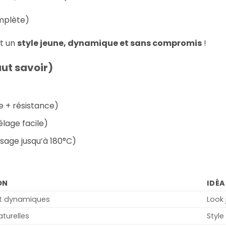
mplète)
t un
style jeune, dynamique et sans compromis
!
aut savoir)
e + résistance)
lage facile)
isage jusqu’à 180°C)
ON
IDÉA
et dynamiques
Look 
turelles
Style