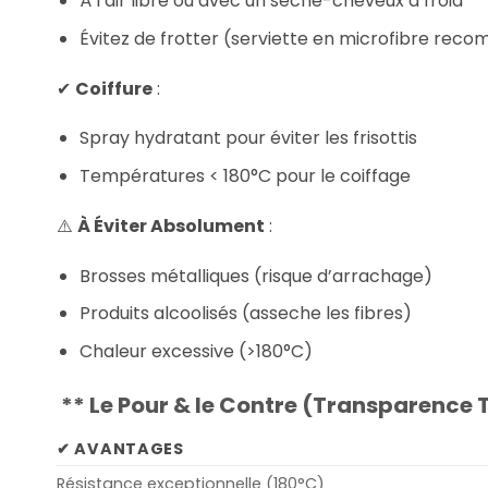
À l’air libre ou avec un sèche-cheveux à froid
Évitez de frotter (serviette en microfibre re
✔
Coiffure
:
Spray hydratant pour éviter les frisottis
Températures < 180°C pour le coiffage
⚠️
À Éviter Absolument
:
Brosses métalliques (risque d’arrachage)
Produits alcoolisés (asseche les fibres)
Chaleur excessive (>180°C)
**
Le Pour & le Contre (Transparence 
✔ AVANTAGES
Résistance exceptionnelle (180°C)