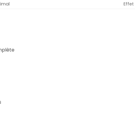
imal
Effet 
mplète
s