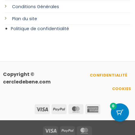
Conditions Générales
Plan
du site
Politique de confidentialité
Copyright ©
CONFIDENTIALITÉ
cercledebene.com
COOKIES
0
Visa
PayPal
MasterCard
American
Express
Visa
PayPal
MasterCard