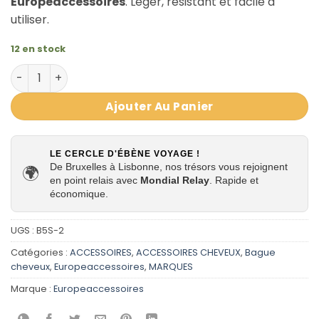
Europeaccessoires
. Léger, résistant et facile à
utiliser.
12 en stock
quantité de Bijoux cheveux tresse afro Aluminium|euro
Ajouter Au Panier
LE CERCLE D'ÉBÈNE VOYAGE !
De Bruxelles à Lisbonne, nos trésors vous rejoignent
🌍
en point relais avec
Mondial Relay
. Rapide et
économique.
UGS :
B5S-2
Catégories :
ACCESSOIRES
,
ACCESSOIRES CHEVEUX
,
Bague
cheveux
,
Europeaccessoires
,
MARQUES
Marque :
Europeaccessoires