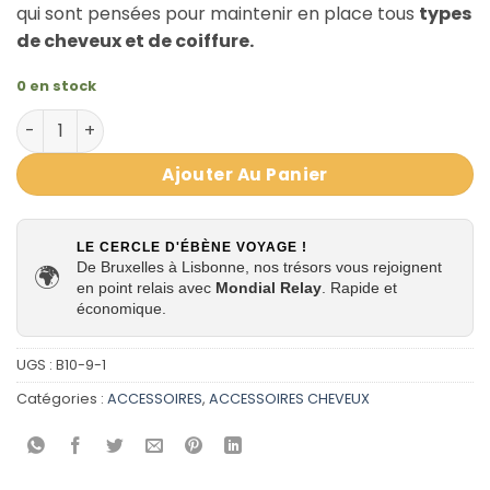
qui sont pensées pour maintenir en place tous
types
de cheveux et de coiffure.
0 en stock
quantité de 5 Pinces à cheveux Crocro professionelles p
Ajouter Au Panier
LE CERCLE D'ÉBÈNE VOYAGE !
De Bruxelles à Lisbonne, nos trésors vous rejoignent
🌍
en point relais avec
Mondial Relay
. Rapide et
économique.
UGS :
B10-9-1
Catégories :
ACCESSOIRES
,
ACCESSOIRES CHEVEUX