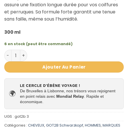
assure une fixation longue durée pour vos coiffures
et perruques. Sa formule forte garantit une tenue
sans faille, même sous l’humidité.
300 ml
6 en stock (peut être commandé)
quantité de Laque Fixation Extrême pour coiffure et fix
Ajouter Au Panier
LE CERCLE D'ÉBÈNE VOYAGE !
De Bruxelles à Lisbonne, nos trésors vous rejoignent
🌍
en point relais avec
Mondial Relay
. Rapide et
économique.
UGS :
got2b 3
Catégories :
CHEVEUX
,
GOT2B Schwarzkopf
,
HOMMES
,
MARQUES