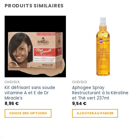
PRODUITS SIMILAIRES
CHEVEUX
CHEVEUX
Kit défrisant sans soude
Aphogee Spray
vitamine A et E de Dr
Restructurant à la Kératine
Miracle’s
et Thé vert 237ml
8,95
€
9,54
€
CHOIX DES OPTIONS
AJOUTER AU PANIER
Ce
produit
a