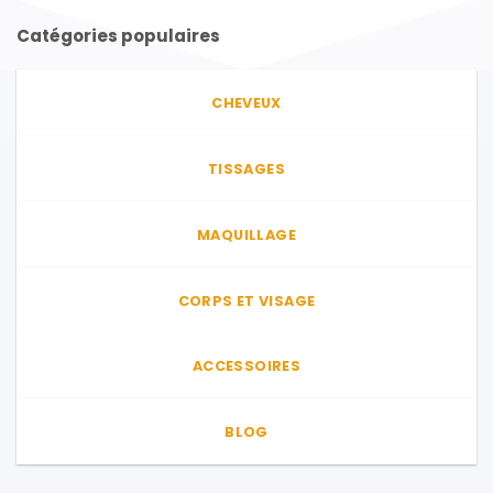
plusieurs
variations.
Catégories populaires
Les
options
peuvent
CHEVEUX
être
choisies
sur
TISSAGES
la
page
MAQUILLAGE
du
produit
CORPS ET VISAGE
ACCESSOIRES
BLOG