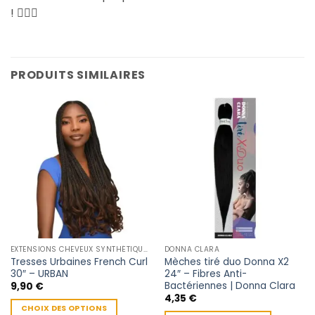
! 💇‍♀️✨
PRODUITS SIMILAIRES
EXTENSIONS CHEVEUX SYNTHÉTIQUES
DONNA CLARA
Tresses Urbaines French Curl
Mèches tiré duo Donna X2
30″ – URBAN
24″ – Fibres Anti-
Bactériennes | Donna Clara
9,90
€
4,35
€
CHOIX DES OPTIONS