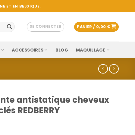
E ET EN BELGIQUE.
SE CONNECTER
PANIER /
0,00
€
ACCESSOIRES
BLOG
MAQUILLAGE
nte antistatique cheveux
clés REDBERRY