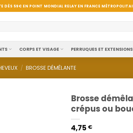
E DÈS 59€ EN POINT MONDIAL RELAY EN FRANCE MÉTROPOLITAIN
NTS
CORPS ET VISAGE
PERRUQUES ET EXTENSIONS
HEVEUX
/
BROSSE DÉMÊLANTE
Brosse démêla
crépus ou bou
4,75
€