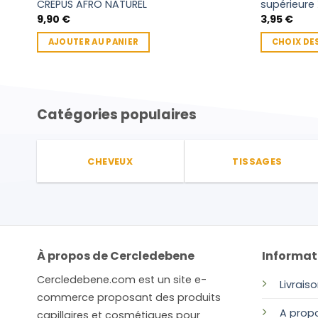
CREPUS AFRO NATUREL
supérieure
9,90
€
3,95
€
AJOUTER AU PANIER
CHOIX DE
Ce
produit
a
plusieurs
Catégories populaires
variations.
Les
options
CHEVEUX
TISSAGES
peuvent
être
choisies
sur
la
À propos de Cercledebene
Informat
page
du
Cercledebene.com est un site e-
Livrais
produit
commerce proposant des produits
A prop
capillaires et cosmétiques pour