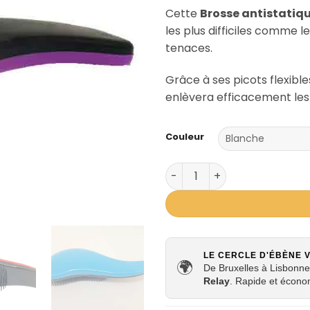
Cette
Brosse antistatiq
les plus difficiles comme l
tenaces.
Grâce à ses picots flexible
enlèvera efficacement les
Couleur
quantité de Brosse démêla
LE CERCLE D'ÉBÈNE 
🌍
De Bruxelles à Lisbonne,
Relay
. Rapide et écono