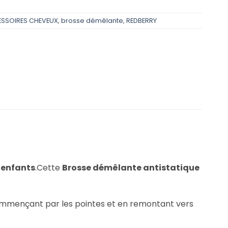
SSOIRES CHEVEUX
,
brosse démêlante
,
REDBERRY
x
enfants
.Cette
Brosse démêlante antistatique
commençant par les pointes et en remontant vers