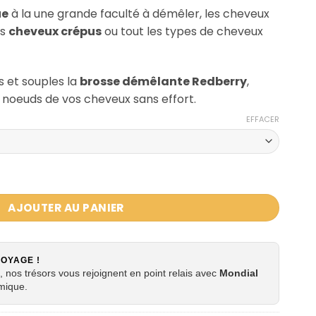
ue
à la une grande faculté à démêler, les cheveux
es
cheveux crépus
ou tout les types de cheveux
s et souples la
brosse démêlante Redberry
,
 noeuds de vos cheveux sans effort.
EFFACER
nte antistatique cheveux crépus ou bouclés REDBERRY
AJOUTER AU PANIER
VOYAGE !
 nos trésors vous rejoignent en point relais avec
Mondial
mique.