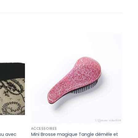
ACCESSOIRES
ACCE
Mini Brosse magique Tangle démêle et
su avec
Bros