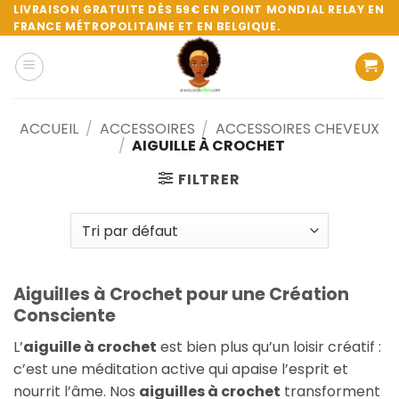
Passer
LIVRAISON GRATUITE DÈS 59€ EN POINT MONDIAL RELAY EN
FRANCE MÉTROPOLITAINE ET EN BELGIQUE.
au
contenu
ACCUEIL
/
ACCESSOIRES
/
ACCESSOIRES CHEVEUX
/
AIGUILLE À CROCHET
FILTRER
Aiguilles à Crochet pour une Création
Consciente
L’
aiguille à crochet
est bien plus qu’un loisir créatif :
c’est une méditation active qui apaise l’esprit et
nourrit l’âme. Nos
aiguilles à crochet
transforment