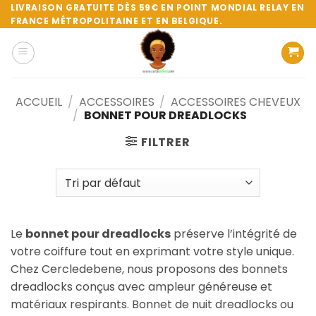
Passer
LIVRAISON GRATUITE DÈS 59€ EN POINT MONDIAL RELAY EN
FRANCE MÉTROPOLITAINE ET EN BELGIQUE.
au
contenu
ACCUEIL
/
ACCESSOIRES
/
ACCESSOIRES CHEVEUX
/
BONNET POUR DREADLOCKS
FILTRER
Le
bonnet pour dreadlocks
préserve l’intégrité de
votre coiffure tout en exprimant votre style unique.
Chez Cercledebene, nous proposons des bonnets
dreadlocks conçus avec ampleur généreuse et
matériaux respirants. Bonnet de nuit dreadlocks ou