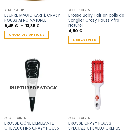
AFRO NATUREL
ACCESSOIRES
BEURRE MAGIC KARITÉ CRAZY
Brosse Baby Hair en poils de
POUSS AFRO NATUREL
Sanglier Crazy Pouss Afro
Naturel
Plage
9,45
€
–
13,35
€
de
4,90
€
prix :
CHOIX DES OPTIONS
9,45 €
LIRE LA SUITE
à
Ce
13,35 €
produit
a
plusieurs
variations.
Les
options
peuvent
RUPTURE DE STOCK
être
choisies
sur
la
page
ACCESSOIRES
ACCESSOIRES
du
BROSSE CÔNE DÉMÊLANTE
BROSSE CRAZY POUSS
produit
CHEVEUX FINS CRAZY POUSS
SPECIALE CHEVEUX CREPUS