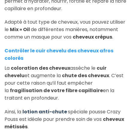
permet d’hydrater, nourrir, fortifie et répare la fibre
capillaire en profondeur.
Adapté à tout type de cheveux, vous pouvez utiliser
le
Mix » Oil
de différentes manières, notamment
comme un masque pour vos
cheveux crépus
.
Contrôler le cuir chevelu des cheveux afros
colorés
La
coloration des cheveux
assèche le
cuir
chevelu
et augmente la
chute des cheveux
. C’est
pour cette raison qu’il faut empêcher
la
fragilisation de votre fibre capillaire
en la
traitant en profondeur.
Ainsi, la
lotion anti-chute
spéciale pousse Crazy
Pouss est idéale pour prendre soin de vos
cheveux
métissés
.