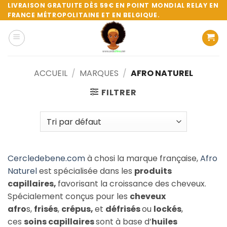
Passer
LIVRAISON GRATUITE DÈS 59€ EN POINT MONDIAL RELAY EN
FRANCE MÉTROPOLITAINE ET EN BELGIQUE.
au
contenu
ACCUEIL
/
MARQUES
/
AFRO NATUREL
FILTRER
Cercledebene.com
à chosi la marque française,
Afro
Naturel
est spécialisée dans les
produits
capillaires,
favorisant la croissance des cheveux.
Spécialement conçus pour les
cheveux
afro
s,
frisés
,
crépus,
et
défrisés
ou
lockés
,
ces
soins capillaires
sont à base d’
huiles