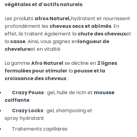
végétales et d’actifs naturels
.
Les produits
afros Naturel,
hydratent et nourrissent
profondément les
cheveux secs et abîmés
. En
effet, ils traitent également la
chute des cheveux
et
la
casse
. Ainsi, vous gagnez en
longueur de
chevelure
et en vitalité.
La gamme
Afro Naturel
se décline en
2 lignes
formulées pour stimuler
la
pousse et la
croissance des cheveux
:
Crazy Pouss
: gel, huile de ricin et
mousse
coiffante
Crazy Locks
: gel, shampooing et
spray hydratant
Traitements capillaires