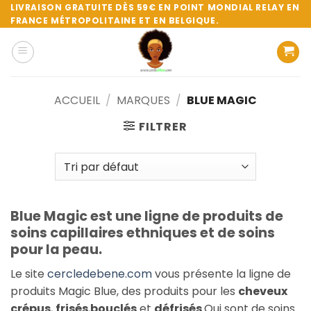
Passer
LIVRAISON GRATUITE DÈS 59€ EN POINT MONDIAL RELAY EN
FRANCE MÉTROPOLITAINE ET EN BELGIQUE.
au
contenu
ACCUEIL
/
MARQUES
/
BLUE MAGIC
FILTRER
Blue Magic est une ligne de produits de
soins capillaires ethniques et de soins
pour la peau.
Le site
cercledebene.com
vous présente la ligne de
produits Magic Blue, des produits pour les
cheveux
crépus
,
frisés
,
bouclés
et
défrisés
.Qui sont de soins