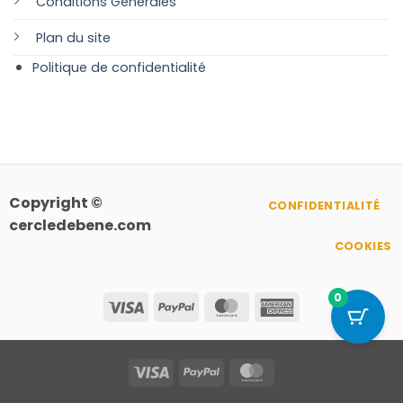
Conditions Générales
Plan
du site
Politique de confidentialité
Copyright ©
CONFIDENTIALITÉ
cercledebene.com
COOKIES
0
Visa
PayPal
MasterCard
American
Express
Visa
PayPal
MasterCard