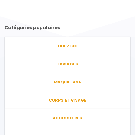
produit
a
plusieurs
variations.
Catégories populaires
Les
options
peuvent
CHEVEUX
être
choisies
sur
TISSAGES
la
page
du
MAQUILLAGE
produit
CORPS ET VISAGE
ACCESSOIRES