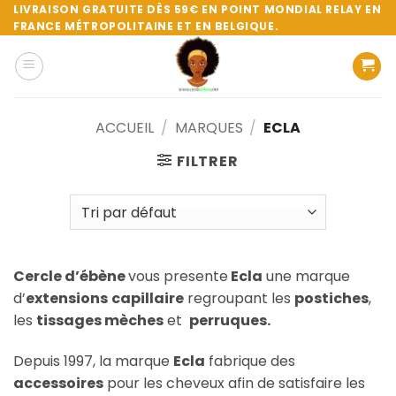
Passer
LIVRAISON GRATUITE DÈS 59€ EN POINT MONDIAL RELAY EN
FRANCE MÉTROPOLITAINE ET EN BELGIQUE.
au
contenu
ACCUEIL
/
MARQUES
/
ECLA
FILTRER
Cercle d’ébène
vous presente
Ecla
une marque
d’
extensions
capillaire
regroupant les
postiches
,
les
tissages mèches
et
perruques.
Depuis 1997, la marque
Ecla
fabrique des
accessoires
pou
r les cheveux
afin de satisfaire les