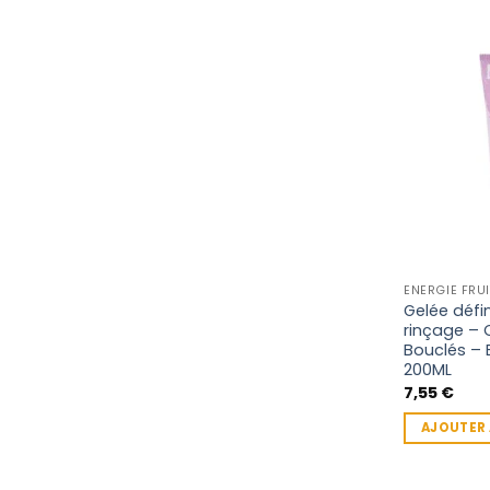
ENERGIE FRUI
Gelée défi
rinçage –
Bouclés – E
200ML
7,55
€
AJOUTER 