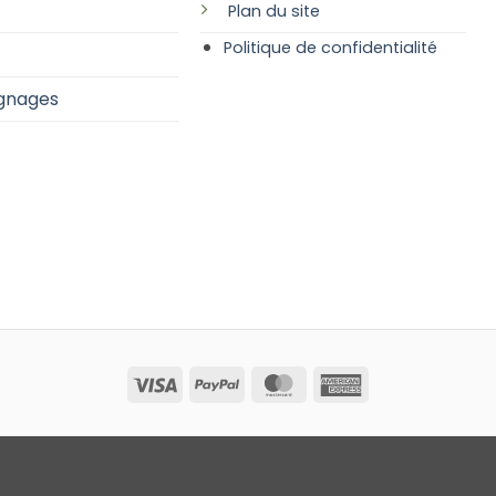
Plan
du site
Politique de confidentialité
gnages
Visa
PayPal
MasterCard
American
Express