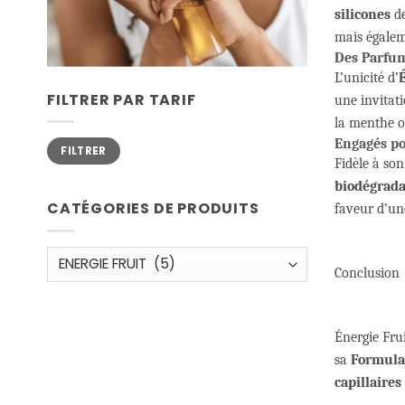
silicones
de
mais égalem
Des Parfum
L’unicité d’
É
FILTRER PAR TARIF
une invitati
la menthe o
Prix
Prix
Engagés p
FILTRER
min
max
Fidèle à so
biodégrada
CATÉGORIES DE PRODUITS
faveur d’un
Conclusion
Énergie Frui
sa
Formulat
capillaires