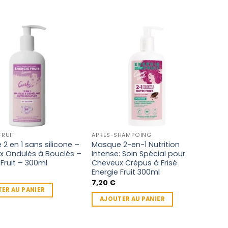
FRUIT
APRÈS-SHAMPOING
2 en 1 sans silicone –
Masque 2-en-1 Nutrition
x Ondulés à Bouclés –
Intense: Soin Spécial pour
 Fruit – 300ml
Cheveux Crépus à Frisé
Energie Fruit 300ml
7,20
€
ER AU PANIER
AJOUTER AU PANIER