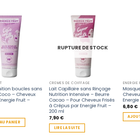
RUPTURE DE STOCK
T
CRÈMES DE COIFFAGE
ENERGIE 
nition boucles sans
Lait Capillaire sans Rinçage
Masque 
 Coco – Cheveux
Nutrition Intensive – Beurre
Cheveu
nergie Fruit –
Cacao – Pour Cheveux Frisés
Energie
à Crépus par Energie Fruit –
6,80
€
200 ml
AJOUT
7,90
€
AU PANIER
LIRE LA SUITE