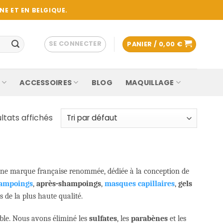
E ET EN BELGIQUE.
SE CONNECTER
PANIER /
0,00
€
ACCESSOIRES
BLOG
MAQUILLAGE
ltats affichés
une marque française renommée, dédiée à la conception de
ampoings
,
après-shampoings
,
masques capillaires
,
gels
s de la plus haute qualité.
ble. Nous avons éliminé les
sulfates
, les
parabènes
et les