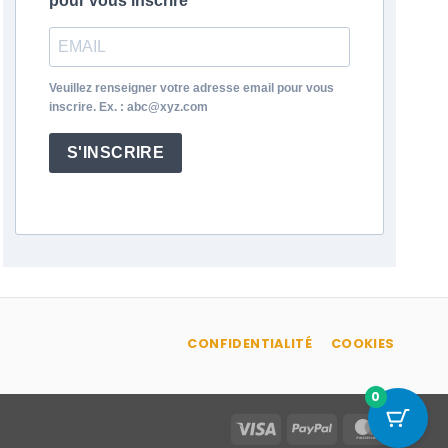
pour vous inscrire
Veuillez renseigner votre adresse email pour vous
inscrire. Ex. : abc@xyz.com
S'INSCRIRE
CONFIDENTIALITÉ
COOKIES
0
Visa
PayPal
MasterC