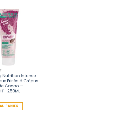
T
Nutrition Intense
ux Frisés à Crépus
 de Cacao –
UIT -250ML
AU PANIER