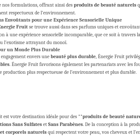
 nos formulations, offrant ainsi des
produits de beauté naturels
q
ent respectueux de l’environnement.
s Envoûtants pour une Expérience Sensorielle Unique
nergie Fruit
se trouve aussi dans ses parfums uniques et envoûtan
on à une expérience sensorielle incomparable, que ce soit à travers la
u l’exotisme attrayant du monoï.
our un Monde Plus Durable
n engagement envers une
beauté plus durable
, Énergie Fruit privilé
bles
. Énergie Fruit favorisons également les partenariats avec les 
e production plus respectueuse de l’environnement et plus durable.
t est votre destination idéale pour des **
produits de beauté natur
ions Sans Sulfates
et
Sans Parabènes
. De la conception à la pro
 et corporels naturels
qui respectent votre peau, vos cheveux et l’