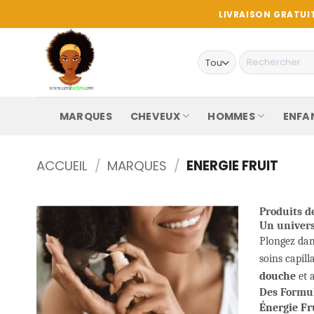
Passer
LIVRAISON GRATUIT
au
contenu
Recherche
pour :
MARQUES
CHEVEUX
HOMMES
ENFA
ACCUEIL
/
MARQUES
/
ENERGIE FRUIT
Produits d
Un univers
Plongez dan
soins capil
douche
et a
Des Formul
Énergie Fr