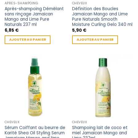
APRÈS-SHAMPOING
CHEVEUX
Après-shampoing Démêlant
Définition des Boucles
sans rinçage Jamaican
Jamaican Mango and Lime
Mango and Lime Pure
Pure Naturals Smooth
Naturals 237 ml
Moisture Curling Gelo 340 ml
6,85
€
5,90
€
AJOUTER AU PANIER
AJOUTER AU PANIER
CHEVEUX
CHEVEUX
Sérum Coiffant au beurre de
Shampoing lait de coco et
Karité Shea Oil Styling Serum
miel Jamaican Mango and