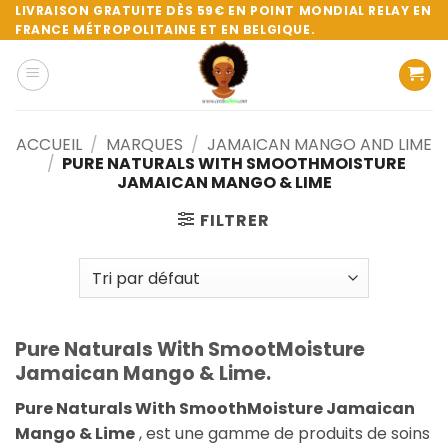
Passer
LIVRAISON GRATUITE DÈS 59€ EN POINT MONDIAL RELAY EN
FRANCE MÉTROPOLITAINE ET EN BELGIQUE.
au
contenu
ACCUEIL
/
MARQUES
/
JAMAICAN MANGO AND LIME
/
PURE NATURALS WITH SMOOTHMOISTURE
JAMAICAN MANGO & LIME
FILTRER
Pure Naturals With SmootMoisture
Jamaican Mango & Lime.
Pure Naturals With SmoothMoisture Jamaican
Mango & Lime
, est une gamme de produits de soins