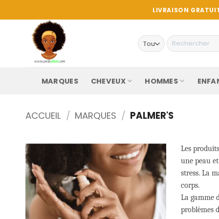
Passer
LIVRAISON GRATUIT
au
contenu
Recherche
pour :
MARQUES
CHEVEUX
HOMMES
ENFA
ACCUEIL
/
MARQUES
/
PALMER'S
Les produits
une peau et 
stress. La 
corps.
La gamme de
problèmes de