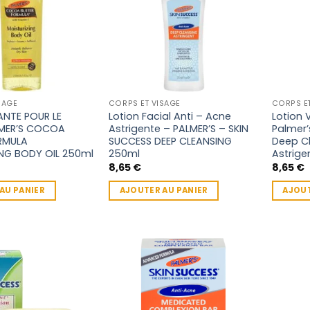
SAGE
CORPS ET VISAGE
CORPS E
ANTE POUR LE
Lotion Facial Anti – Acne
Lotion 
MER’S COCOA
Astrigente – PALMER’S – SKIN
Palmer’
RMULA
SUCCESS DEEP CLEANSING
Deep Cl
ING BODY OIL 250ml
250ml
Astrige
8,65
€
8,65
€
AU PANIER
AJOUTER AU PANIER
AJOUT