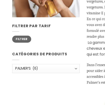
vergetures,
vergetures. 
vitamine E p
En ce qui c
vous avez de
FILTRER PAR TARIF
formulé avec
rendre plus 
Prix
Prix
FILTRER
min
max
La gamme 
cheveux et
CATÉGORIES DE PRODUITS
qui est fo
Dans l’ensem
pour aider à
accessibles 
Palmer’s est