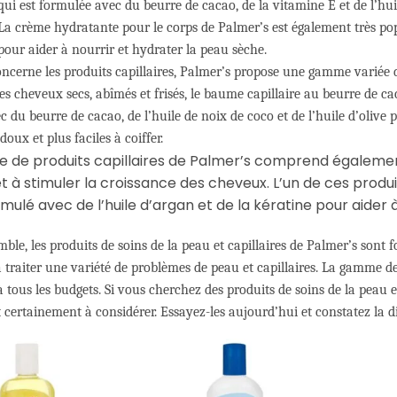
 qui est formulée avec du beurre de cacao, de la vitamine E et de l’h
La crème hydratante pour le corps de Palmer’s est également très popu
our aider à nourrir et hydrater la peau sèche.
oncerne les produits capillaires, Palmer’s propose une gamme variée d
s cheveux secs, abîmés et frisés, le baume capillaire au beurre de cac
 du beurre de cacao, de l’huile de noix de coco et de l’huile d’olive 
doux et plus faciles à coiffer.
de produits capillaires de Palmer’s comprend également 
 à stimuler la croissance des cheveux. L’un de ces produi
rmulé avec de l’huile d’argan et de la kératine pour aider 
ble, les produits de soins de la peau et capillaires de Palmer’s sont 
 traiter une variété de problèmes de peau et capillaires. La gamme de
à tous les budgets. Si vous cherchez des produits de soins de la peau e
 certainement à considérer. Essayez-les aujourd’hui et constatez la d