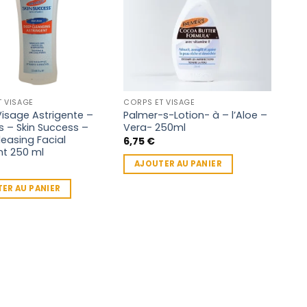
T VISAGE
CORPS ET VISAGE
Visage Astrigente –
Palmer-s-Lotion- à – l’Aloe –
s – Skin Success –
Vera- 250ml
easing Facial
6,75
€
nt 250 ml
AJOUTER AU PANIER
ER AU PANIER