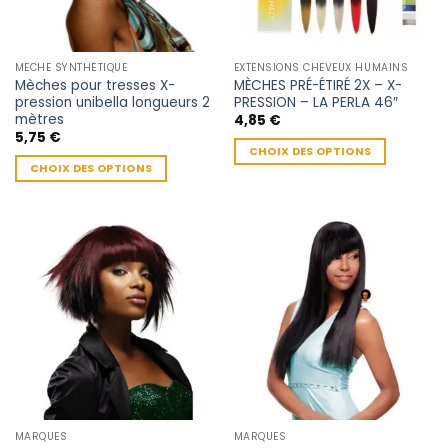
MECHE SYNTHÉTIQUE
EXTENSIONS CHEVEUX HUMAINS
Mèches pour tresses X-
MÈCHES PRÉ-ÉTIRÉ 2X – X-
pression unibella longueurs 2
PRESSION – LA PERLA 46″
mètres
4,85
€
5,75
€
CHOIX DES OPTIONS
CHOIX DES OPTIONS
Ce
Ce
produit
produit
a
a
plusieurs
plusieurs
variations.
variations.
Les
Les
options
options
peuvent
peuvent
être
être
choisies
choisies
sur
sur
la
la
page
MARQUES
MARQUES
page
du