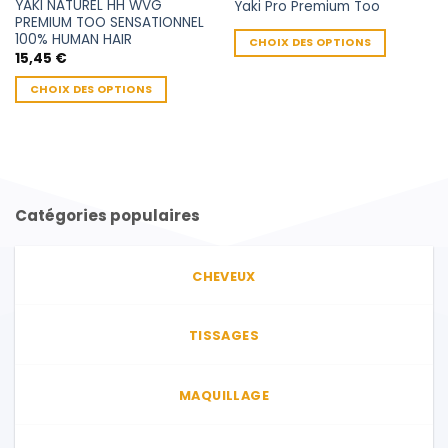
YAKI NATUREL HH WVG
Yaki Pro Premium Too
du
produit
PREMIUM TOO SENSATIONNEL
produit
100% HUMAN HAIR
CHOIX DES OPTIONS
15,45
€
Ce
produit
CHOIX DES OPTIONS
a
Ce
plusieurs
produit
variations.
a
Les
plusieurs
options
variations.
peuvent
Catégories populaires
Les
être
options
choisies
peuvent
sur
CHEVEUX
être
la
choisies
page
sur
TISSAGES
du
la
produit
page
du
MAQUILLAGE
produit