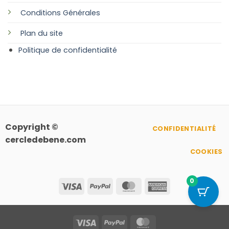
Conditions Générales
Plan
du site
Politique de confidentialité
Copyright ©
CONFIDENTIALITÉ
cercledebene.com
COOKIES
0
Visa
PayPal
MasterCard
American
Express
Visa
PayPal
MasterCard