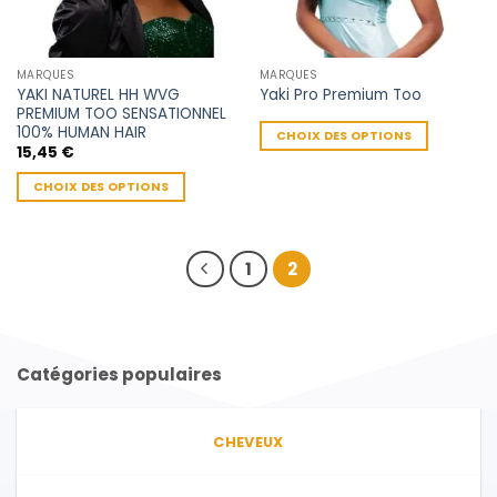
MARQUES
MARQUES
YAKI NATUREL HH WVG
Yaki Pro Premium Too
PREMIUM TOO SENSATIONNEL
100% HUMAN HAIR
CHOIX DES OPTIONS
15,45
€
Ce
produit
CHOIX DES OPTIONS
a
Ce
plusieurs
produit
variations.
a
1
2
Les
plusieurs
options
variations.
peuvent
Les
être
options
choisies
Catégories populaires
peuvent
sur
être
la
choisies
page
CHEVEUX
sur
du
la
produit
page