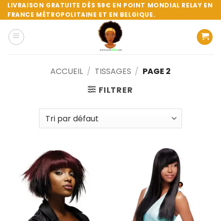
Passer
LIVRAISON GRATUITE DÈS 59€ EN POINT MONDIAL RELAY EN
FRANCE MÉTROPOLITAINE ET EN BELGIQUE.
au
contenu
ACCUEIL
/
TISSAGES
/
PAGE 2
FILTRER