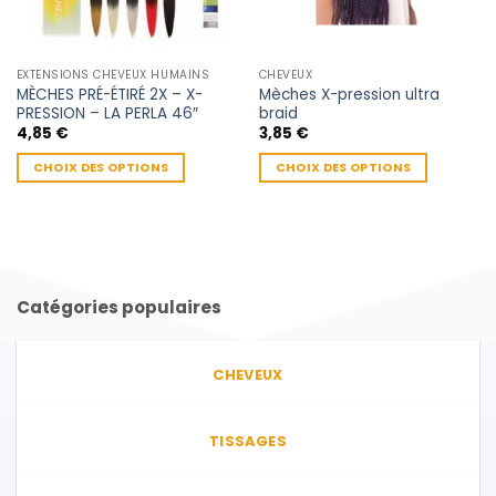
EXTENSIONS CHEVEUX HUMAINS
CHEVEUX
MÈCHES PRÉ-ÉTIRÉ 2X – X-
Mèches X-pression ultra
PRESSION – LA PERLA 46″
braid
4,85
€
3,85
€
CHOIX DES OPTIONS
CHOIX DES OPTIONS
Ce
Ce
produit
produit
a
a
plusieurs
plusieurs
variations.
variations.
Catégories populaires
Les
Les
options
options
peuvent
peuvent
CHEVEUX
être
être
choisies
choisies
sur
sur
TISSAGES
la
la
page
page
du
du