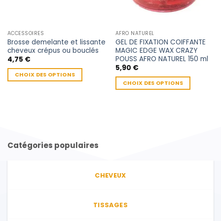
ACCESSOIRES
AFRO NATUREL
Brosse demelante et lissante
GEL DE FIXATION COIFFANTE
cheveux crépus ou bouclés
MAGIC EDGE WAX CRAZY
POUSS AFRO NATUREL 150 ml
4,75
€
5,90
€
CHOIX DES OPTIONS
CHOIX DES OPTIONS
Ce
Ce
produit
produit
a
a
plusieurs
plusieurs
variations.
variations.
Les
Catégories populaires
Les
options
options
peuvent
peuvent
être
CHEVEUX
être
choisies
choisies
sur
sur
la
TISSAGES
la
page
page
du