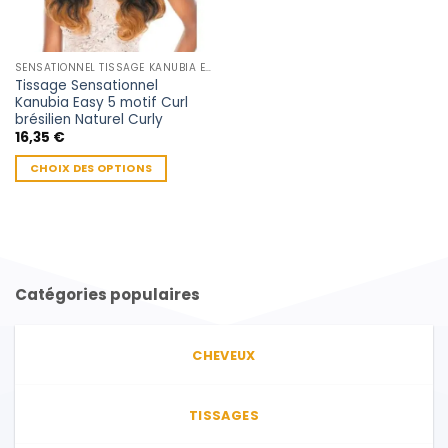
SENSATIONNEL TISSAGE KANUBIA EASY 5 BARAZILIAN HAIR
Tissage Sensationnel
Kanubia Easy 5 motif Curl
brésilien Naturel Curly
16,35
€
CHOIX DES OPTIONS
Ce
produit
a
plusieurs
variations.
Catégories populaires
Les
options
peuvent
CHEVEUX
être
choisies
sur
TISSAGES
la
page