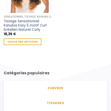
SENSATIONNEL TISSAGE KANUBIA EASY 5 BARAZILIAN HAIR
Tissage Sensationnel
Kanubia Easy 5 motif Curl
brésilien Naturel Curly
16,35
€
CHOIX DES OPTIONS
Ce
produit
a
plusieurs
variations.
Catégories populaires
Les
options
peuvent
CHEVEUX
être
choisies
sur
TISSAGES
la
page